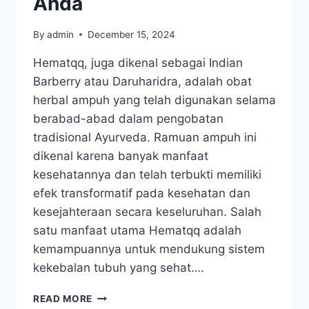
Anda
By
admin
December 15, 2024
Hematqq, juga dikenal sebagai Indian
Barberry atau Daruharidra, adalah obat
herbal ampuh yang telah digunakan selama
berabad-abad dalam pengobatan
tradisional Ayurveda. Ramuan ampuh ini
dikenal karena banyak manfaat
kesehatannya dan telah terbukti memiliki
efek transformatif pada kesehatan dan
kesejahteraan secara keseluruhan. Salah
satu manfaat utama Hematqq adalah
kemampuannya untuk mendukung sistem
kekebalan tubuh yang sehat….
MEMBUKA
READ MORE