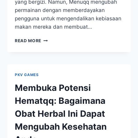
yang bergizi. Namun, Menuqq mengubah
permainan dengan memberdayakan
pengguna untuk mengendalikan kebiasaan
makan mereka dan membuat…
BAGAIMANA
READ MORE
MENUQQ
MEMBERDAYAKAN
PENGGUNA
UNTUK
MENGONTROL
PKV GAMES
KEBIASAAN
MAKANNYA
Membuka Potensi
Hematqq: Bagaimana
Obat Herbal Ini Dapat
Mengubah Kesehatan