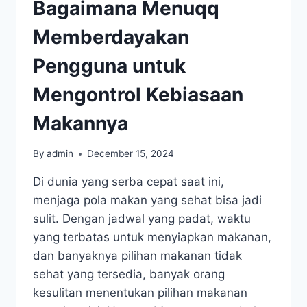
UJIAN
Bagaimana Menuqq
KETERAMPILAN
TERTINGGI
Memberdayakan
Pengguna untuk
Mengontrol Kebiasaan
Makannya
By
admin
December 15, 2024
Di dunia yang serba cepat saat ini,
menjaga pola makan yang sehat bisa jadi
sulit. Dengan jadwal yang padat, waktu
yang terbatas untuk menyiapkan makanan,
dan banyaknya pilihan makanan tidak
sehat yang tersedia, banyak orang
kesulitan menentukan pilihan makanan