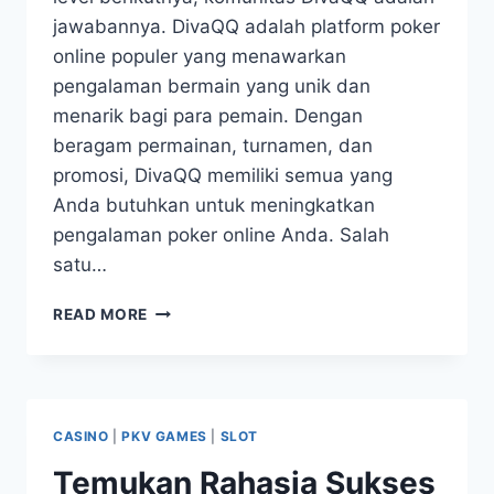
jawabannya. DivaQQ adalah platform poker
online populer yang menawarkan
pengalaman bermain yang unik dan
menarik bagi para pemain. Dengan
beragam permainan, turnamen, dan
promosi, DivaQQ memiliki semua yang
Anda butuhkan untuk meningkatkan
pengalaman poker online Anda. Salah
satu…
BERGABUNGLAH
READ MORE
DENGAN
KOMUNITAS
DIVAQQ
DAN
TINGKATKAN
CASINO
|
PKV GAMES
|
SLOT
PENGALAMAN
POKER
Temukan Rahasia Sukses