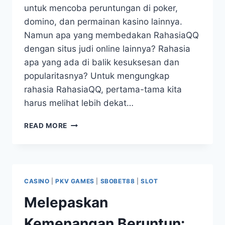
untuk mencoba peruntungan di poker,
domino, dan permainan kasino lainnya.
Namun apa yang membedakan RahasiaQQ
dengan situs judi online lainnya? Rahasia
apa yang ada di balik kesuksesan dan
popularitasnya? Untuk mengungkap
rahasia RahasiaQQ, pertama-tama kita
harus melihat lebih dekat…
MENGUNGKAP
READ MORE
RAHASIA
RAHASIAQQ:
MELIHAT
LEBIH
DEKAT
CASINO
|
PKV GAMES
|
SBOBET88
|
SLOT
SITUS
JUDI
Melepaskan
ONLINE
POPULER
Kemenangan Beruntun: