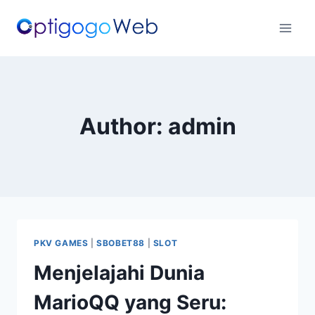
Skip
to
content
Author: admin
PKV GAMES
|
SBOBET88
|
SLOT
Menjelajahi Dunia
MarioQQ yang Seru: