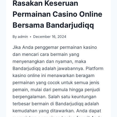
GAME
Rasakan Keseruan
ONLINE
TERBAIK
Permainan Casino Online
Bersama Bandarjudiqq
By
admin
December 16, 2024
Jika Anda penggemar permainan kasino
dan mencari cara bermain yang
menyenangkan dan nyaman, maka
Bandarjudiqq adalah jawabannya. Platform
kasino online ini menawarkan beragam
permainan yang cocok untuk semua jenis
pemain, mulai dari pemula hingga penjudi
berpengalaman. Salah satu keuntungan
terbesar bermain di Bandarjudiqq adalah
kemudahan yang ditawarkan. Anda dapat