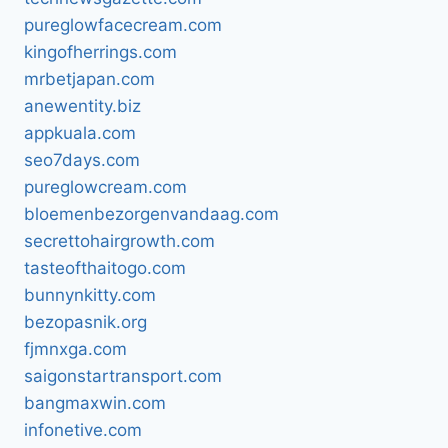
pureglowfacecream.com
kingofherrings.com
mrbetjapan.com
anewentity.biz
appkuala.com
seo7days.com
pureglowcream.com
bloemenbezorgenvandaag.com
secrettohairgrowth.com
tasteofthaitogo.com
bunnynkitty.com
bezopasnik.org
fjmnxga.com
saigonstartransport.com
bangmaxwin.com
infonetive.com