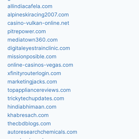
allindiacafela.com
alpineskiracing2007.com
casino-vulkan-online.net
pitrepower.com
mediatown360.com
digitaleyestrainclinic.com
missionposible.com
online-casinos-vegas.com
xfinityrouterlogin.com
marketingjacks.com
topappliancereviews.com
trickytechupdates.com
hindiabhimaan.com
khabresach.com
thecbdblogs.com
autoresearchchemicals.com