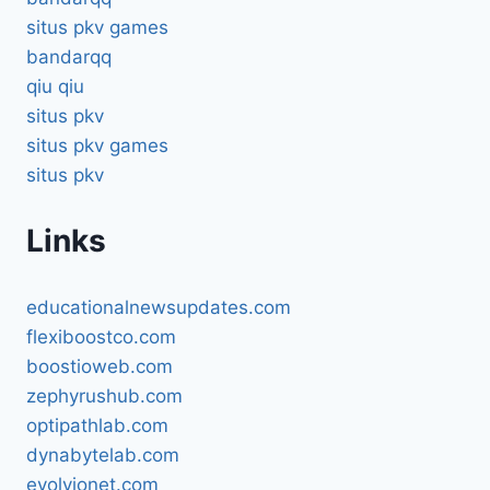
situs pkv games
bandarqq
qiu qiu
situs pkv
situs pkv games
situs pkv
Links
educationalnewsupdates.com
flexiboostco.com
boostioweb.com
zephyrushub.com
optipathlab.com
dynabytelab.com
evolvionet.com