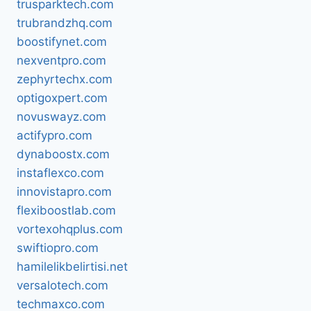
trusparktech.com
trubrandzhq.com
boostifynet.com
nexventpro.com
zephyrtechx.com
optigoxpert.com
novuswayz.com
actifypro.com
dynaboostx.com
instaflexco.com
innovistapro.com
flexiboostlab.com
vortexohqplus.com
swiftiopro.com
hamilelikbelirtisi.net
versalotech.com
techmaxco.com