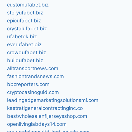
customufabet.biz
storyufabet.biz
epicufabet.biz
crystalufabet.biz
ufabetok.biz
everufabet.biz
crowdufabet.biz
buildufabet.biz
alltransportnews.com
fashiontrandsnews.com
bbcreporters.com
cryptocasinoguid.com
leadingedgemarketingsolutionsmi.com
kastratigeneralcontractinginc.co
bestwholesalenfljerseysshop.com
openlivinglabdays14.com
ayurvedakonsultti-kari-nokela.com