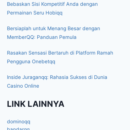
Bebaskan Sisi Kompetitif Anda dengan
Permainan Seru Hobiqq
Bersiaplah untuk Menang Besar dengan
MemberQQ: Panduan Pemula
Rasakan Sensasi Bertaruh di Platform Ramah
Pengguna Onebetqq
Inside Juraganqq: Rahasia Sukses di Dunia
Casino Online
LINK LAINNYA
dominoqq
bandarqq