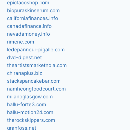
epictacoshop.com
biopuraskinserum.com
californiafinances.info
canadafinance.info
nevadamoney.info
rimene.com
ledepanneur-pigalle.com
dvd-digest.net
theartistsmarketnola.com
chiranaplus.biz
stackspancakebar.com
namheongfoodcourt.com
milanoglasgow.com
hallu-forte3.com
hallu-motion24.com
therockskippers.com
granfoss.net