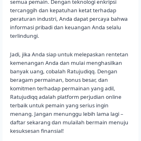
semua pemain. Dengan teknologi enkripsi
tercanggih dan kepatuhan ketat terhadap
peraturan industri, Anda dapat percaya bahwa
informasi pribadi dan keuangan Anda selalu
terlindungi.
Jadi, jika Anda siap untuk melepaskan rentetan
kemenangan Anda dan mulai menghasilkan
banyak uang, cobalah Ratujudiqq. Dengan
beragam permainan, bonus besar, dan
komitmen terhadap permainan yang adil,
Ratujudiqq adalah platform perjudian online
terbaik untuk pemain yang serius ingin
menang. Jangan menunggu lebih lama lagi –
daftar sekarang dan mulailah bermain menuju
kesuksesan finansial!