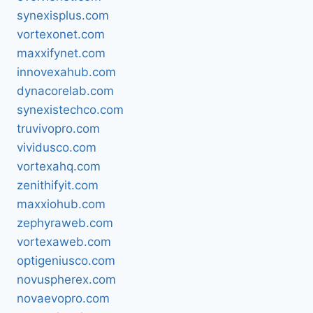
synexisplus.com
vortexonet.com
maxxifynet.com
innovexahub.com
dynacorelab.com
synexistechco.com
truvivopro.com
vividusco.com
vortexahq.com
zenithifyit.com
maxxiohub.com
zephyraweb.com
vortexaweb.com
optigeniusco.com
novuspherex.com
novaevopro.com