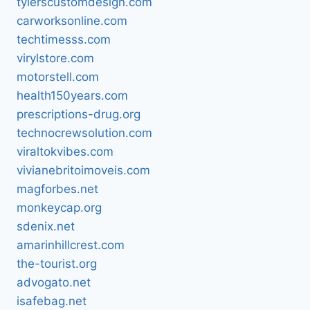
tylerscustomdesign.com
carworksonline.com
techtimesss.com
virylstore.com
motorstell.com
health150years.com
prescriptions-drug.org
technocrewsolution.com
viraltokvibes.com
vivianebritoimoveis.com
magforbes.net
monkeycap.org
sdenix.net
amarinhillcrest.com
the-tourist.org
advogato.net
isafebag.net