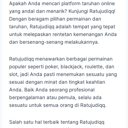
Apakah Anda mencari platform taruhan online
yang andal dan menarik? Kunjungi Ratujudiqq!
Dengan beragam pilihan permainan dan
taruhan, Ratujudiqq adalah tempat yang tepat
untuk melepaskan rentetan kemenangan Anda
dan bersenang-senang melakukannya.
Ratujudiqq menawarkan berbagai permainan
populer seperti poker, blackjack, roulette, dan
slot, jadi Anda pasti menemukan sesuatu yang
sesuai dengan minat dan tingkat keahlian
Anda. Baik Anda seorang profesional
berpengalaman atau pemula, selalu ada
sesuatu untuk semua orang di Ratujudiqq.
Salah satu hal terbaik tentang Ratujudiqq