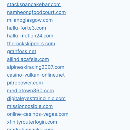
stackspancakebar.com
namheongfoodcourt.com
milanoglasgow.com
hallu-forte3.com
hallu-motion24.com
therockskippers.com
granfoss.net
allindiacafela.com
alpineskiracing2007.com
casino-vulkan-online.net
pitrepower.com
mediatown360.com
digitaleyestrainclinic.com
missionposible.com
online-casinos-vegas.com
xfinityrouterlogin.com
marketingjacks.com