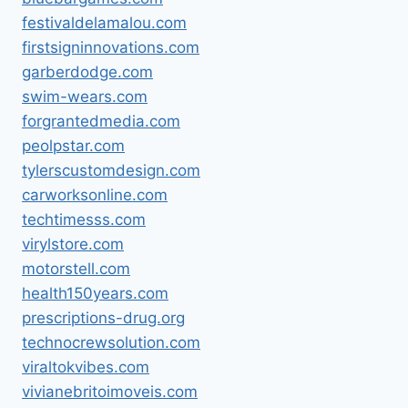
festivaldelamalou.com
firstsigninnovations.com
garberdodge.com
swim-wears.com
forgrantedmedia.com
peolpstar.com
tylerscustomdesign.com
carworksonline.com
techtimesss.com
virylstore.com
motorstell.com
health150years.com
prescriptions-drug.org
technocrewsolution.com
viraltokvibes.com
vivianebritoimoveis.com