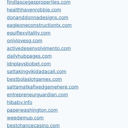
findlascegasproperties.com
healthhavenrobbie.com
donanddonnadesigns.com
eagleoneconstructiontx.com
equiflexvitality.com
onlylovesg.com
activedesenvolvimento.com
dailyhubpages.com
idnplaysbobet.com
sattakingvikidadacall.com
bestbolaslotgames.com
sattamatkafixedgamehere.com
entrepreneurguardian.com
hibaby.info
paperwashington.com
weedemup.com
bestchancecasino.com