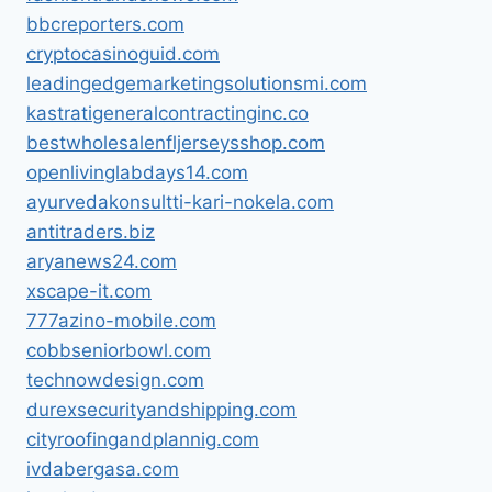
bbcreporters.com
cryptocasinoguid.com
leadingedgemarketingsolutionsmi.com
kastratigeneralcontractinginc.co
bestwholesalenfljerseysshop.com
openlivinglabdays14.com
ayurvedakonsultti-kari-nokela.com
antitraders.biz
aryanews24.com
xscape-it.com
777azino-mobile.com
cobbseniorbowl.com
technowdesign.com
durexsecurityandshipping.com
cityroofingandplannig.com
ivdabergasa.com