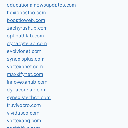
educationalnewsupdates.com
flexiboostco.com
boostioweb.com
zephyrushub.com
optipathlab.com
dynabytelab.com
evolvionet.com
synexisplus.com
vortexonet.com
maxxifynet.com
innovexahub.com
dynacorelab.com
synexistechco.com
truvivopro.com
vividusco.com
vortexahq.com