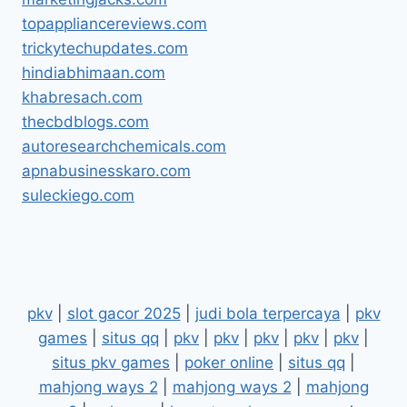
topappliancereviews.com
trickytechupdates.com
hindiabhimaan.com
khabresach.com
thecbdblogs.com
autoresearchchemicals.com
apnabusinesskaro.com
suleckiego.com
pkv
|
slot gacor 2025
|
judi bola terpercaya
|
pkv
games
|
situs qq
|
pkv
|
pkv
|
pkv
|
pkv
|
pkv
|
situs pkv games
|
poker online
|
situs qq
|
mahjong ways 2
|
mahjong ways 2
|
mahjong