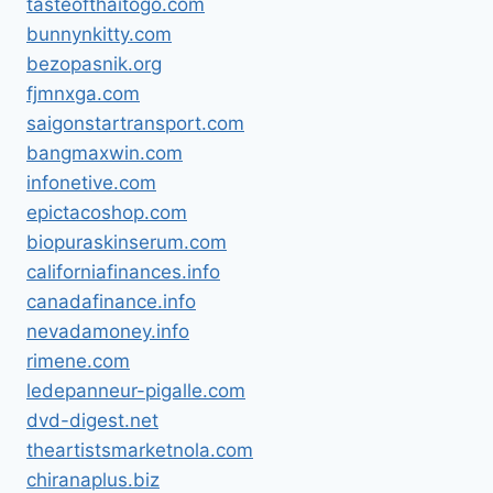
tasteofthaitogo.com
bunnynkitty.com
bezopasnik.org
fjmnxga.com
saigonstartransport.com
bangmaxwin.com
infonetive.com
epictacoshop.com
biopuraskinserum.com
californiafinances.info
canadafinance.info
nevadamoney.info
rimene.com
ledepanneur-pigalle.com
dvd-digest.net
theartistsmarketnola.com
chiranaplus.biz