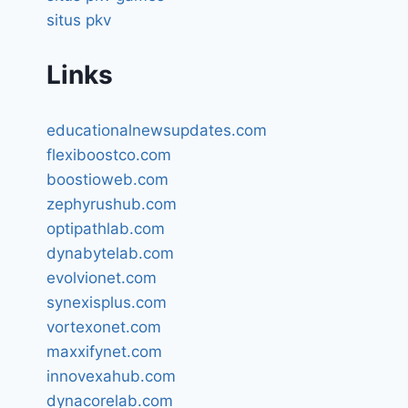
situs pkv
Links
educationalnewsupdates.com
flexiboostco.com
boostioweb.com
zephyrushub.com
optipathlab.com
dynabytelab.com
evolvionet.com
synexisplus.com
vortexonet.com
maxxifynet.com
innovexahub.com
dynacorelab.com