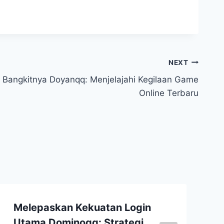
NEXT
Bangkitnya Doyanqq: Menjelajahi Kegilaan Game
Online Terbaru
Melepaskan Kekuatan Login
Utama Dominoqq: Strategi