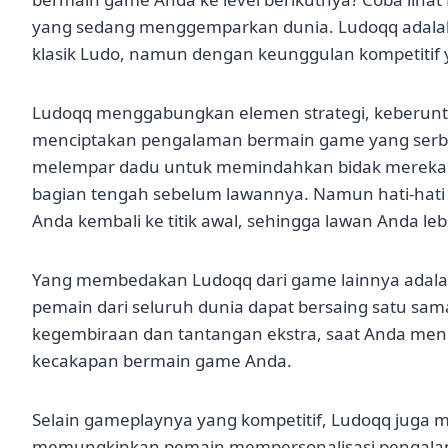
yang sedang menggemparkan dunia. Ludoqq adal
klasik Ludo, namun dengan keunggulan kompetitif
Ludoqq menggabungkan elemen strategi, keberunt
menciptakan pengalaman bermain game yang serb
melempar dadu untuk memindahkan bidak mereka d
bagian tengah sebelum lawannya. Namun hati-hati
Anda kembali ke titik awal, sehingga lawan Anda leb
Yang membedakan Ludoqq dari game lainnya adala
pemain dari seluruh dunia dapat bersaing satu sama
kegembiraan dan tantangan ekstra, saat Anda men
kecakapan bermain game Anda.
Selain gameplaynya yang kompetitif, Ludoqq juga 
memungkinkan pemain mempersonalisasi pengalam