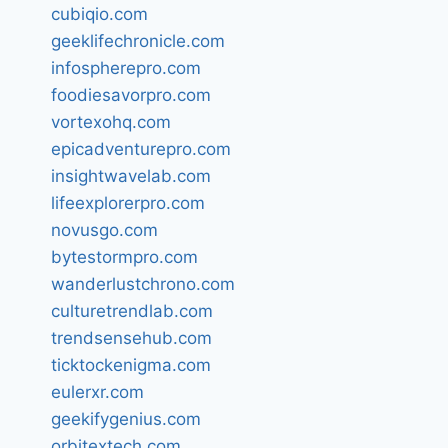
cubiqio.com
geeklifechronicle.com
infospherepro.com
foodiesavorpro.com
vortexohq.com
epicadventurepro.com
insightwavelab.com
lifeexplorerpro.com
novusgo.com
bytestormpro.com
wanderlustchrono.com
culturetrendlab.com
trendsensehub.com
ticktockenigma.com
eulerxr.com
geekifygenius.com
orbitextech.com