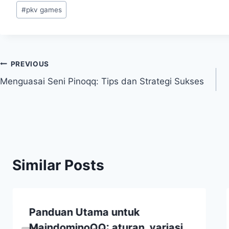
Post
#
pkv games
Tags:
Post
PREVIOUS
Menguasai Seni Pinoqq: Tips dan Strategi Sukses
navigation
Similar Posts
Panduan Utama untuk
MaindominoQQ: aturan, variasi,