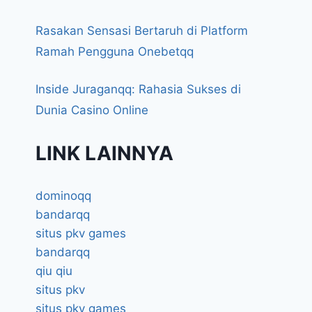
Rasakan Sensasi Bertaruh di Platform
Ramah Pengguna Onebetqq
Inside Juraganqq: Rahasia Sukses di
Dunia Casino Online
LINK LAINNYA
dominoqq
bandarqq
situs pkv games
bandarqq
qiu qiu
situs pkv
situs pkv games