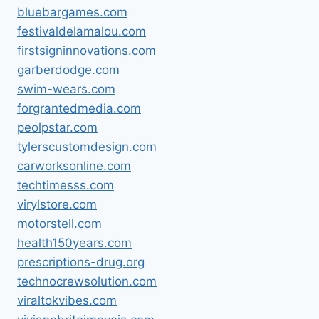
bluebargames.com
festivaldelamalou.com
firstsigninnovations.com
garberdodge.com
swim-wears.com
forgrantedmedia.com
peolpstar.com
tylerscustomdesign.com
carworksonline.com
techtimesss.com
virylstore.com
motorstell.com
health150years.com
prescriptions-drug.org
technocrewsolution.com
viraltokvibes.com