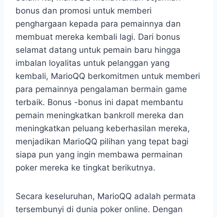
bonus dan promosi untuk memberi
penghargaan kepada para pemainnya dan
membuat mereka kembali lagi. Dari bonus
selamat datang untuk pemain baru hingga
imbalan loyalitas untuk pelanggan yang
kembali, MarioQQ berkomitmen untuk memberi
para pemainnya pengalaman bermain game
terbaik. Bonus -bonus ini dapat membantu
pemain meningkatkan bankroll mereka dan
meningkatkan peluang keberhasilan mereka,
menjadikan MarioQQ pilihan yang tepat bagi
siapa pun yang ingin membawa permainan
poker mereka ke tingkat berikutnya.
Secara keseluruhan, MarioQQ adalah permata
tersembunyi di dunia poker online. Dengan