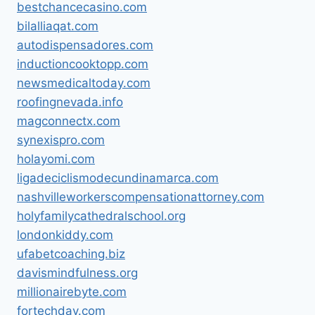
bestchancecasino.com
bilalliaqat.com
autodispensadores.com
inductioncooktopp.com
newsmedicaltoday.com
roofingnevada.info
magconnectx.com
synexispro.com
holayomi.com
ligadeciclismodecundinamarca.com
nashvilleworkerscompensationattorney.com
holyfamilycathedralschool.org
londonkiddy.com
ufabetcoaching.biz
davismindfulness.org
millionairebyte.com
fortechday.com