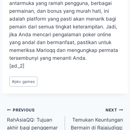
antarmuka yang ramah pengguna, berbagai
permainan, dan bonus yang murah hati, ini
adalah platform yang pasti akan menarik bagi
pemain dari semua tingkat keterampilan. Jadi,
jika Anda mencari pengalaman poker online
yang andal dan bermanfaat, pastikan untuk
memeriksa Marioqq dan mengungkap permata
tersembunyi yang menanti Anda.
[ad_2]
Post
#
pkv games
Tags:
Post
PREVIOUS
NEXT
RahAsiaQQ: Tujuan
Temukan Keuntungan
navigation
akhir bagi penggemar
Bermain di Rajajudiqq: