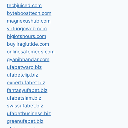
techjuiced.com
byteboosttech.com
magnexushub.com
virtuogoweb.com
biglotshours.com
buyliraglutide.com
onlinesafemeds.com
gyanibhandar.com
ufabetwarp.biz
ufabetclip.biz
expertufabet.biz
fantasyufabet.biz
ufabetsiam.biz
swissufabet.biz
ufabetbusiness.biz
greenufabet.biz