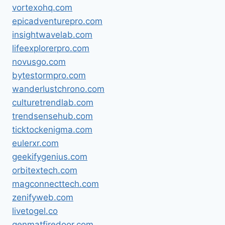
vortexohq.com
epicadventurepro.com
insightwavelab.com
lifeexplorerpro.com
novusgo.com
bytestormpro.com
wanderlustchrono.com
culturetrendlab.com
trendsensehub.com
ticktockenigma.com
eulerxr.com
geekifygenius.com
orbitextech.com
magconnecttech.com
zenifyweb.com
livetogel.co
genmatfiredoor.com