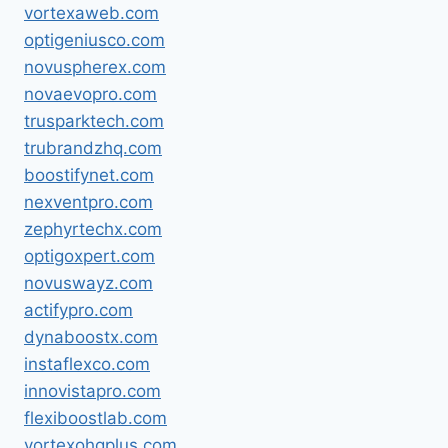
vortexaweb.com
optigeniusco.com
novuspherex.com
novaevopro.com
trusparktech.com
trubrandzhq.com
boostifynet.com
nexventpro.com
zephyrtechx.com
optigoxpert.com
novuswayz.com
actifypro.com
dynaboostx.com
instaflexco.com
innovistapro.com
flexiboostlab.com
vortexohqplus.com