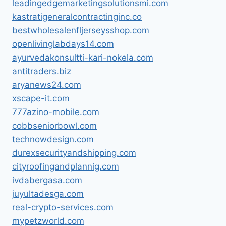
leadingedgemarketingsolutionsmi.com
kastratigeneralcontractinginc.co
bestwholesalenfljerseysshop.com
openlivinglabdays14.com
ayurvedakonsultti-kari-nokela.com
antitraders.biz
aryanews24.com
xscape-it.com
777azino-mobile.com
cobbseniorbowl.com
technowdesign.com
durexsecurityandshipping.com
cityroofingandplannig.com
ivdabergasa.com
juyultadesga.com
real-crypto-services.com
mypetzworld.com