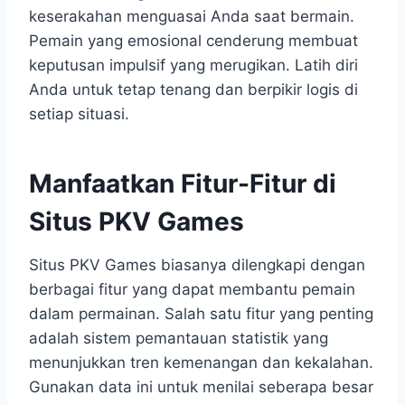
keserakahan menguasai Anda saat bermain.
Pemain yang emosional cenderung membuat
keputusan impulsif yang merugikan. Latih diri
Anda untuk tetap tenang dan berpikir logis di
setiap situasi.
Manfaatkan Fitur-Fitur di
Situs PKV Games
Situs PKV Games biasanya dilengkapi dengan
berbagai fitur yang dapat membantu pemain
dalam permainan. Salah satu fitur yang penting
adalah sistem pemantauan statistik yang
menunjukkan tren kemenangan dan kekalahan.
Gunakan data ini untuk menilai seberapa besar