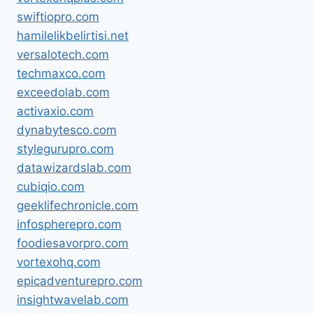
swiftiopro.com
hamilelikbelirtisi.net
versalotech.com
techmaxco.com
exceedolab.com
activaxio.com
dynabytesco.com
stylegurupro.com
datawizardslab.com
cubiqio.com
geeklifechronicle.com
infospherepro.com
foodiesavorpro.com
vortexohq.com
epicadventurepro.com
insightwavelab.com