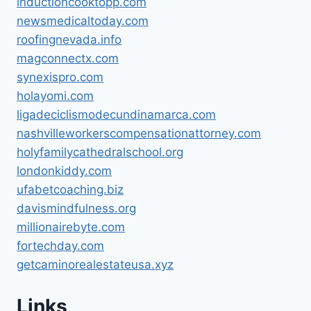
inductioncooktopp.com
newsmedicaltoday.com
roofingnevada.info
magconnectx.com
synexispro.com
holayomi.com
ligadeciclismodecundinamarca.com
nashvilleworkerscompensationattorney.com
holyfamilycathedralschool.org
londonkiddy.com
ufabetcoaching.biz
davismindfulness.org
millionairebyte.com
fortechday.com
getcaminorealestateusa.xyz
Links