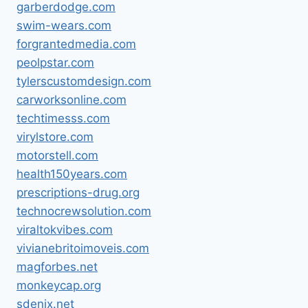
garberdodge.com
swim-wears.com
forgrantedmedia.com
peolpstar.com
tylerscustomdesign.com
carworksonline.com
techtimesss.com
virylstore.com
motorstell.com
health150years.com
prescriptions-drug.org
technocrewsolution.com
viraltokvibes.com
vivianebritoimoveis.com
magforbes.net
monkeycap.org
sdenix.net