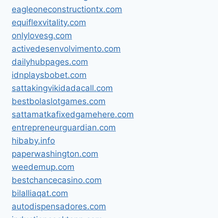
eagleoneconstructiontx.com
equiflexvitality.com
onlylovesg.com
activedesenvolvimento.com
dailyhubpages.com
idnplaysbobet.com
sattakingvikidadacall.com
bestbolaslotgames.com
sattamatkafixedgamehere.com
entrepreneurguardian.com
hibaby.info
paperwashington.com
weedemup.com
bestchancecasino.com
bilalliaqat.com
autodispensadores.com