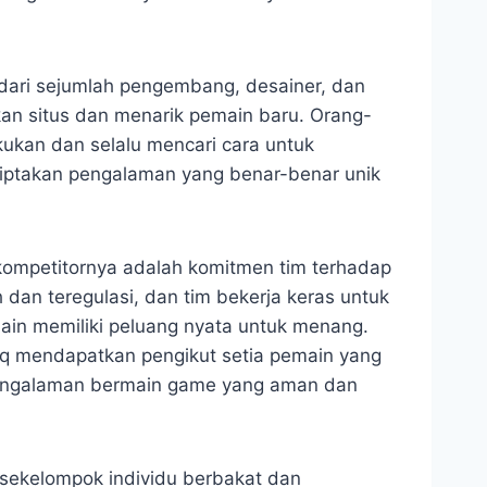
i dari sejumlah pengembang, desainer, dan
an situs dan menarik pemain baru. Orang-
ukan dan selalu mencari cara untuk
iptakan pengalaman yang benar-benar unik
mpetitornya adalah komitmen tim terhadap
h dan teregulasi, dan tim bekerja keras untuk
in memiliki peluang nyata untuk menang.
qq mendapatkan pengikut setia pemain yang
engalaman bermain game yang aman dan
 sekelompok individu berbakat dan