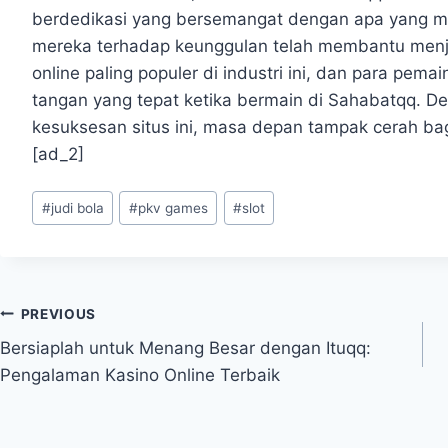
berdedikasi yang bersemangat dengan apa yang me
mereka terhadap keunggulan telah membantu menja
online paling populer di industri ini, dan para pe
tangan yang tepat ketika bermain di Sahabatqq. De
kesuksesan situs ini, masa depan tampak cerah b
[ad_2]
Post
#
judi bola
#
pkv games
#
slot
Tags:
Post
PREVIOUS
Bersiaplah untuk Menang Besar dengan Ituqq:
navigation
Pengalaman Kasino Online Terbaik