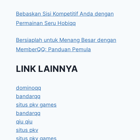
Bebaskan Sisi Kompetitif Anda dengan
Permainan Seru Hobiqq
Bersiaplah untuk Menang Besar dengan
MemberQQ: Panduan Pemula
LINK LAINNYA
dominoqq
bandarqq
situs pkv games
bandarqq
qiu qiu
situs pkv
situs pkv games