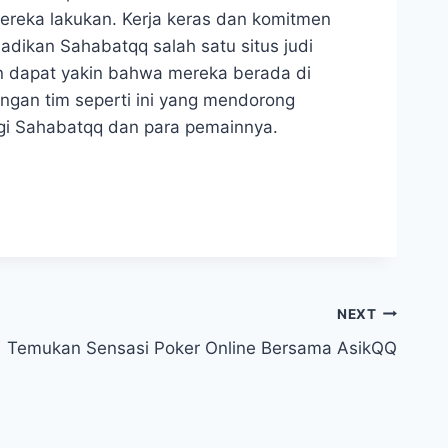
reka lakukan. Kerja keras dan komitmen
dikan Sahabatqq salah satu situs judi
main dapat yakin bahwa mereka berada di
ngan tim seperti ini yang mendorong
agi Sahabatqq dan para pemainnya.
NEXT
Temukan Sensasi Poker Online Bersama AsikQQ