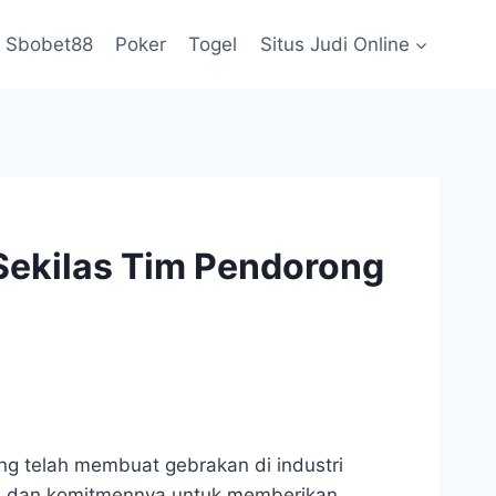
Sbobet88
Poker
Togel
Situs Judi Online
 Sekilas Tim Pendorong
ang telah membuat gebrakan di industri
an dan komitmennya untuk memberikan