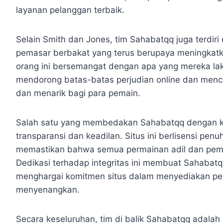
layanan pelanggan terbaik.
Selain Smith dan Jones, tim Sahabatqq juga terdir
pemasar berbakat yang terus berupaya meningkatk
orang ini bersemangat dengan apa yang mereka lak
mendorong batas-batas perjudian online dan menc
dan menarik bagi para pemain.
Salah satu yang membedakan Sahabatqq dengan ko
transparansi dan keadilan. Situs ini berlisensi penu
memastikan bahwa semua permainan adil dan pema
Dedikasi terhadap integritas ini membuat Sahabat
menghargai komitmen situs dalam menyediakan p
menyenangkan.
Secara keseluruhan, tim di balik Sahabatqq adalah