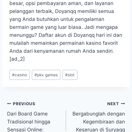
besar, opsi pembayaran aman, dan layanan
pelanggan terbaik, Doyanqq memiliki semua
yang Anda butuhkan untuk pengalaman
bermain game yang luar biasa. Jadi mengapa
menunggu? Daftar akun di Doyanqq hari ini dan
mulailah memainkan permainan kasino favorit
Anda dari kenyamanan rumah Anda sendiri.
[ad_2]
Post
#
casino
#
pkv games
#
slot
Tags:
Post
PREVIOUS
NEXT
Dari Board Game
Bergabunglah dengan
navigation
Tradisional hingga
Kegembiraan dan
Sensasi Online:
Keseruan di Suryaqq