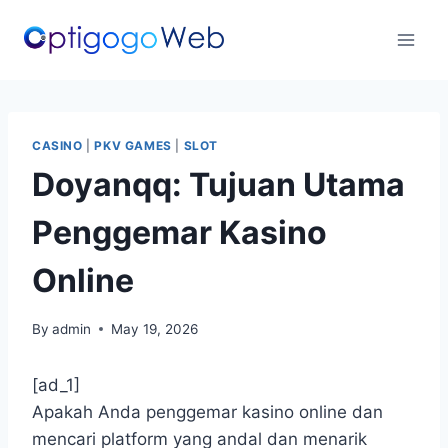
Skip
to
content
CASINO
|
PKV GAMES
|
SLOT
Doyanqq: Tujuan Utama
Penggemar Kasino
Online
By
admin
May 19, 2026
[ad_1]
Apakah Anda penggemar kasino online dan
mencari platform yang andal dan menarik