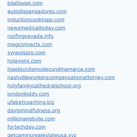
bilalliaqat.com
autodispensadores.com
inductioncooktopp.com
newsmedicaltoday.com
roofingnevada.info
magconnectx.com
synexispro.com
holayomi.com
ligadeciclismodecundinamarca.com
nashvilleworkerscompensationattorney.com
holyfamilycathedralschool.org
londonkiddy.com
ufabetcoaching.biz
davismindfulness.org
millionairebyte.com
fortechday.com
getcaminorealestateusa.xyz