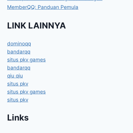
MemberQQ: Panduan Pemula
LINK LAINNYA
dominoqq
bandarqq
situs pkv games
bandarqq
qiu qiu
situs pkv
situs pkv games
situs pkv
Links