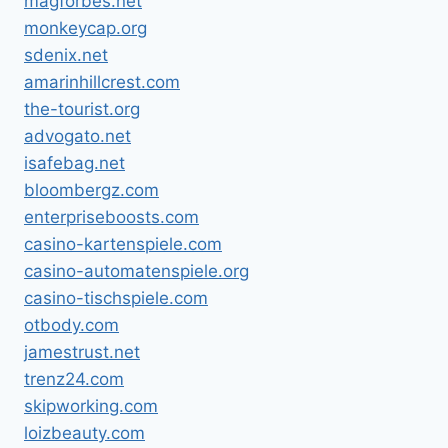
magforbes.net
monkeycap.org
sdenix.net
amarinhillcrest.com
the-tourist.org
advogato.net
isafebag.net
bloombergz.com
enterpriseboosts.com
casino-kartenspiele.com
casino-automatenspiele.org
casino-tischspiele.com
otbody.com
jamestrust.net
trenz24.com
skipworking.com
loizbeauty.com