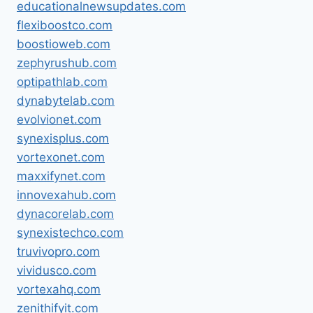
educationalnewsupdates.com
flexiboostco.com
boostioweb.com
zephyrushub.com
optipathlab.com
dynabytelab.com
evolvionet.com
synexisplus.com
vortexonet.com
maxxifynet.com
innovexahub.com
dynacorelab.com
synexistechco.com
truvivopro.com
vividusco.com
vortexahq.com
zenithifyit.com