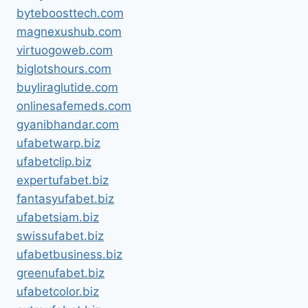
byteboosttech.com
magnexushub.com
virtuogoweb.com
biglotshours.com
buyliraglutide.com
onlinesafemeds.com
gyanibhandar.com
ufabetwarp.biz
ufabetclip.biz
expertufabet.biz
fantasyufabet.biz
ufabetsiam.biz
swissufabet.biz
ufabetbusiness.biz
greenufabet.biz
ufabetcolor.biz