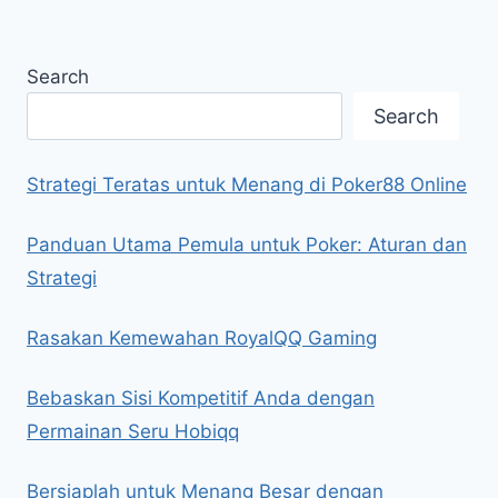
Search
Search
Strategi Teratas untuk Menang di Poker88 Online
Panduan Utama Pemula untuk Poker: Aturan dan
Strategi
Rasakan Kemewahan RoyalQQ Gaming
Bebaskan Sisi Kompetitif Anda dengan
Permainan Seru Hobiqq
Bersiaplah untuk Menang Besar dengan