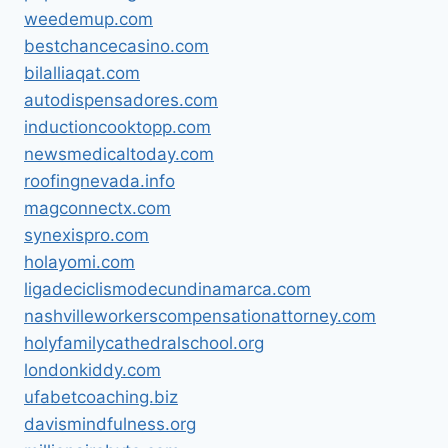
weedemup.com
bestchancecasino.com
bilalliaqat.com
autodispensadores.com
inductioncooktopp.com
newsmedicaltoday.com
roofingnevada.info
magconnectx.com
synexispro.com
holayomi.com
ligadeciclismodecundinamarca.com
nashvilleworkerscompensationattorney.com
holyfamilycathedralschool.org
londonkiddy.com
ufabetcoaching.biz
davismindfulness.org