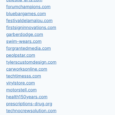
forumchampions.com
bluebargames.com
festivaldelamalou.com
firstsigninnovations.com
garberdodge.com
swim-wears.com
forgrantedmedia.com
peolpstar.com
tylerscustomdesign.com
carworksonline.com
techtimesss.com
virylstore.com
motorstell.com
health150years.com
prescriptions-drug.org
technocrewsolution.com