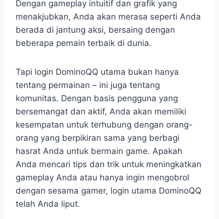
Dengan gameplay intuitif dan grafik yang
menakjubkan, Anda akan merasa seperti Anda
berada di jantung aksi, bersaing dengan
beberapa pemain terbaik di dunia.
Tapi login DominoQQ utama bukan hanya
tentang permainan – ini juga tentang
komunitas. Dengan basis pengguna yang
bersemangat dan aktif, Anda akan memiliki
kesempatan untuk terhubung dengan orang-
orang yang berpikiran sama yang berbagi
hasrat Anda untuk bermain game. Apakah
Anda mencari tips dan trik untuk meningkatkan
gameplay Anda atau hanya ingin mengobrol
dengan sesama gamer, login utama DominoQQ
telah Anda liput.