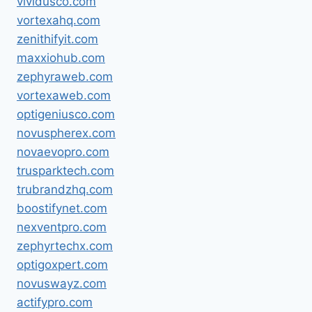
vividusco.com
vortexahq.com
zenithifyit.com
maxxiohub.com
zephyraweb.com
vortexaweb.com
optigeniusco.com
novuspherex.com
novaevopro.com
trusparktech.com
trubrandzhq.com
boostifynet.com
nexventpro.com
zephyrtechx.com
optigoxpert.com
novuswayz.com
actifypro.com