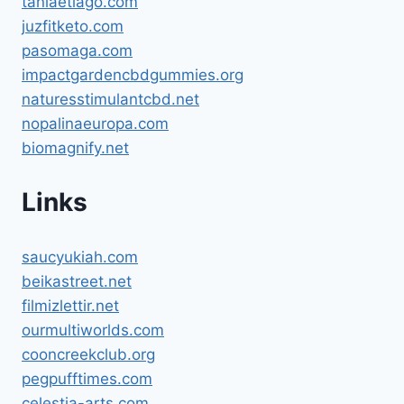
taniaetiago.com
juzfitketo.com
pasomaga.com
impactgardencbdgummies.org
naturesstimulantcbd.net
nopalinaeuropa.com
biomagnify.net
Links
saucyukiah.com
beikastreet.net
filmizlettir.net
ourmultiworlds.com
cooncreekclub.org
pegpufftimes.com
celestia-arts.com