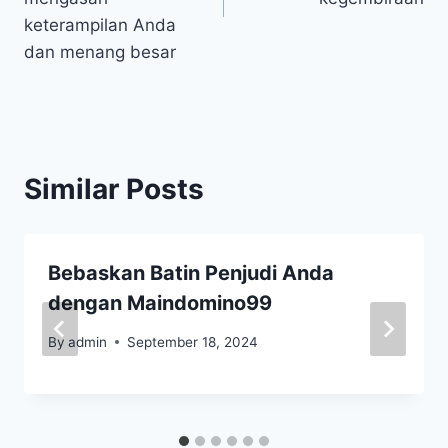
keterampilan Anda
dan menang besar
Similar Posts
Bebaskan Batin Penjudi Anda
dengan Maindomino99
By
admin
September 18, 2024