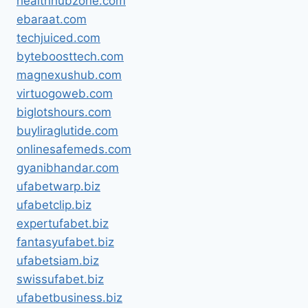
healthhubzone.com
ebaraat.com
techjuiced.com
byteboosttech.com
magnexushub.com
virtuogoweb.com
biglotshours.com
buyliraglutide.com
onlinesafemeds.com
gyanibhandar.com
ufabetwarp.biz
ufabetclip.biz
expertufabet.biz
fantasyufabet.biz
ufabetsiam.biz
swissufabet.biz
ufabetbusiness.biz