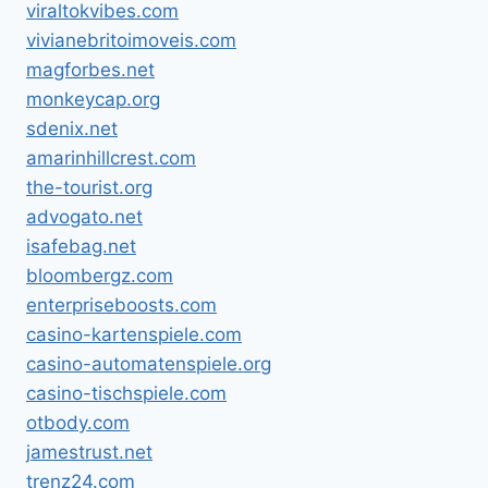
viraltokvibes.com
vivianebritoimoveis.com
magforbes.net
monkeycap.org
sdenix.net
amarinhillcrest.com
the-tourist.org
advogato.net
isafebag.net
bloombergz.com
enterpriseboosts.com
casino-kartenspiele.com
casino-automatenspiele.org
casino-tischspiele.com
otbody.com
jamestrust.net
trenz24.com