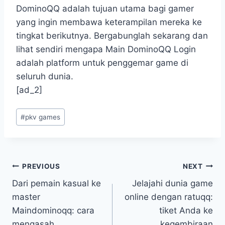
DominoQQ adalah tujuan utama bagi gamer
yang ingin membawa keterampilan mereka ke
tingkat berikutnya. Bergabunglah sekarang dan
lihat sendiri mengapa Main DominoQQ Login
adalah platform untuk penggemar game di
seluruh dunia.
[ad_2]
Post
#
pkv games
Tags:
Post
PREVIOUS
NEXT
Dari pemain kasual ke
Jelajahi dunia game
navigation
master
online dengan ratuqq:
Maindominoqq: cara
tiket Anda ke
mengasah
kegembiraan