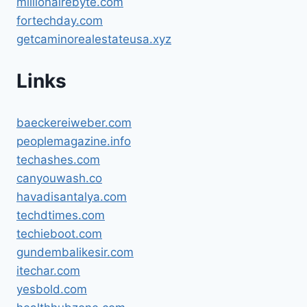
millionairebyte.com
fortechday.com
getcaminorealestateusa.xyz
Links
baeckereiweber.com
peoplemagazine.info
techashes.com
canyouwash.co
havadisantalya.com
techdtimes.com
techieboot.com
gundembalikesir.com
itechar.com
yesbold.com