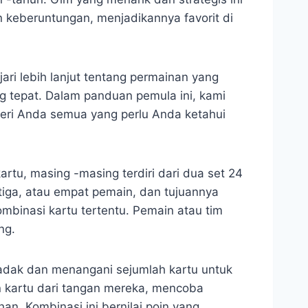
 keberuntungan, menjadikannya favorit di
ari lebih lanjut tentang permainan yang
g tepat. Dalam panduan pemula ini, kami
ri Anda semua yang perlu Anda ketahui
tu, masing -masing terdiri dari dua set 24
tiga, atau empat pemain, dan tujuannya
binasi kartu tertentu. Pemain atau tim
ng.
adak dan menangani sejumlah kartu untuk
n kartu dari tangan mereka, mencoba
an. Kombinasi ini bernilai poin yang