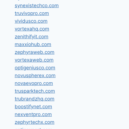
synexistechco.com
truvivopro.com
vividusco.com
vortexahq.com
zenithifyit.com
maxxiohub.com
zephyraweb.com
vortexaweb.com
optigeniusco.com
novuspherex.com
novaevopro.com
trusparktech.com
trubrandzhq.com
boostifynet.com
nexventpro.com
zephyrtechx.com