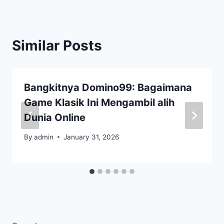
Similar Posts
Bangkitnya Domino99: Bagaimana
Game Klasik Ini Mengambil alih
Dunia Online
By
admin
January 31, 2026