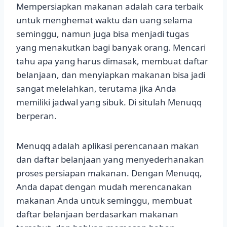
Mempersiapkan makanan adalah cara terbaik
untuk menghemat waktu dan uang selama
seminggu, namun juga bisa menjadi tugas
yang menakutkan bagi banyak orang. Mencari
tahu apa yang harus dimasak, membuat daftar
belanjaan, dan menyiapkan makanan bisa jadi
sangat melelahkan, terutama jika Anda
memiliki jadwal yang sibuk. Di situlah Menuqq
berperan.
Menuqq adalah aplikasi perencanaan makan
dan daftar belanjaan yang menyederhanakan
proses persiapan makanan. Dengan Menuqq,
Anda dapat dengan mudah merencanakan
makanan Anda untuk seminggu, membuat
daftar belanjaan berdasarkan makanan