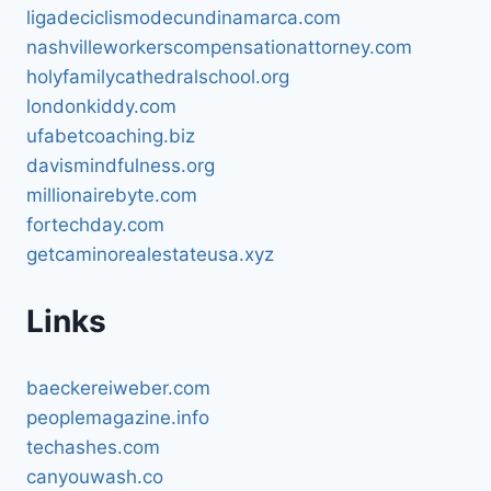
ligadeciclismodecundinamarca.com
nashvilleworkerscompensationattorney.com
holyfamilycathedralschool.org
londonkiddy.com
ufabetcoaching.biz
davismindfulness.org
millionairebyte.com
fortechday.com
getcaminorealestateusa.xyz
Links
baeckereiweber.com
peoplemagazine.info
techashes.com
canyouwash.co