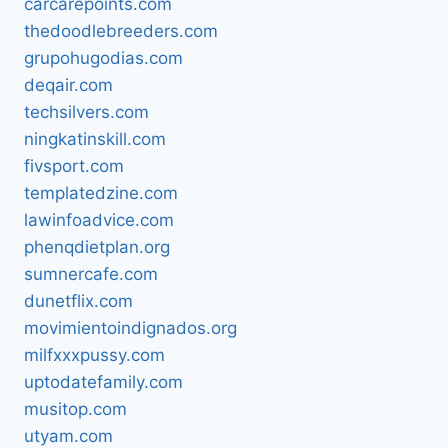
carcarepoints.com
thedoodlebreeders.com
grupohugodias.com
deqair.com
techsilvers.com
ningkatinskill.com
fivsport.com
templatedzine.com
lawinfoadvice.com
phenqdietplan.org
sumnercafe.com
dunetflix.com
movimientoindignados.org
milfxxxpussy.com
uptodatefamily.com
musitop.com
utyam.com