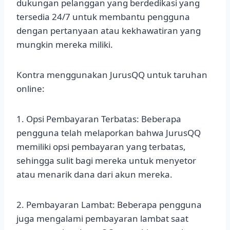
dukungan pelanggan yang berdedikasi yang
tersedia 24/7 untuk membantu pengguna
dengan pertanyaan atau kekhawatiran yang
mungkin mereka miliki.
Kontra menggunakan JurusQQ untuk taruhan
online:
1. Opsi Pembayaran Terbatas: Beberapa
pengguna telah melaporkan bahwa JurusQQ
memiliki opsi pembayaran yang terbatas,
sehingga sulit bagi mereka untuk menyetor
atau menarik dana dari akun mereka.
2. Pembayaran Lambat: Beberapa pengguna
juga mengalami pembayaran lambat saat