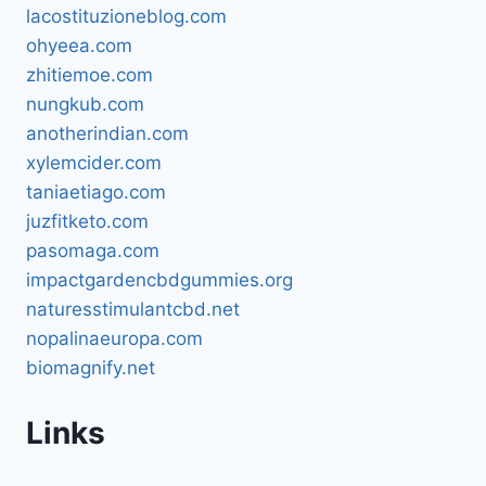
lacostituzioneblog.com
ohyeea.com
zhitiemoe.com
nungkub.com
anotherindian.com
xylemcider.com
taniaetiago.com
juzfitketo.com
pasomaga.com
impactgardencbdgummies.org
naturesstimulantcbd.net
nopalinaeuropa.com
biomagnify.net
Links