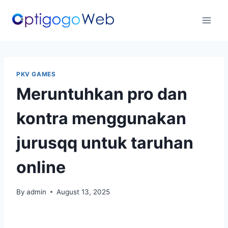
Skip
to
content
PKV GAMES
Meruntuhkan pro dan
kontra menggunakan
jurusqq untuk taruhan
online
By
admin
August 13, 2025