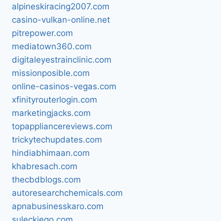
alpineskiracing2007.com
casino-vulkan-online.net
pitrepower.com
mediatown360.com
digitaleyestrainclinic.com
missionposible.com
online-casinos-vegas.com
xfinityrouterlogin.com
marketingjacks.com
topappliancereviews.com
trickytechupdates.com
hindiabhimaan.com
khabresach.com
thecbdblogs.com
autoresearchchemicals.com
apnabusinesskaro.com
suleckiego.com