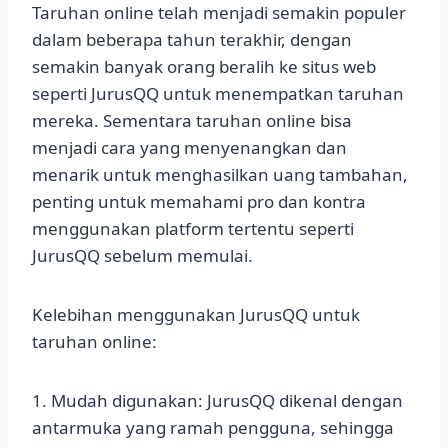
Taruhan online telah menjadi semakin populer
dalam beberapa tahun terakhir, dengan
semakin banyak orang beralih ke situs web
seperti JurusQQ untuk menempatkan taruhan
mereka. Sementara taruhan online bisa
menjadi cara yang menyenangkan dan
menarik untuk menghasilkan uang tambahan,
penting untuk memahami pro dan kontra
menggunakan platform tertentu seperti
JurusQQ sebelum memulai.
Kelebihan menggunakan JurusQQ untuk
taruhan online:
1. Mudah digunakan: JurusQQ dikenal dengan
antarmuka yang ramah pengguna, sehingga