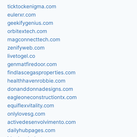
ticktockenigma.com
eulerxr.com
geekifygenius.com
orbitextech.com
magconnecttech.com
zenifyweb.com
livetogel.co
genmatfiredoor.com
findlascegasproperties.com
healthhavenrobbie.com
donanddonnadesigns.com
eagleoneconstructiontx.com
equiflexvitality.com
onlylovesg.com
activedesenvolvimento.com
dailyhubpages.com