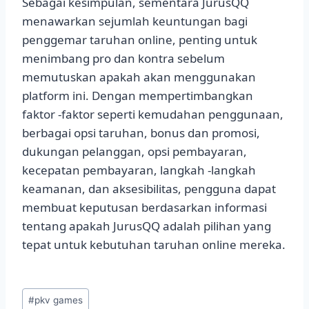
Sebagai kesimpulan, sementara JurusQQ
menawarkan sejumlah keuntungan bagi
penggemar taruhan online, penting untuk
menimbang pro dan kontra sebelum
memutuskan apakah akan menggunakan
platform ini. Dengan mempertimbangkan
faktor -faktor seperti kemudahan penggunaan,
berbagai opsi taruhan, bonus dan promosi,
dukungan pelanggan, opsi pembayaran,
kecepatan pembayaran, langkah -langkah
keamanan, dan aksesibilitas, pengguna dapat
membuat keputusan berdasarkan informasi
tentang apakah JurusQQ adalah pilihan yang
tepat untuk kebutuhan taruhan online mereka.
Post
#
pkv games