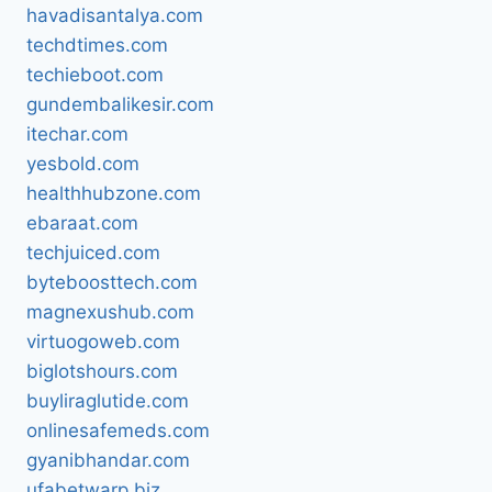
havadisantalya.com
techdtimes.com
techieboot.com
gundembalikesir.com
itechar.com
yesbold.com
healthhubzone.com
ebaraat.com
techjuiced.com
byteboosttech.com
magnexushub.com
virtuogoweb.com
biglotshours.com
buyliraglutide.com
onlinesafemeds.com
gyanibhandar.com
ufabetwarp.biz