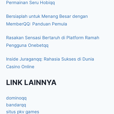
Permainan Seru Hobiqq
Bersiaplah untuk Menang Besar dengan
MemberQQ: Panduan Pemula
Rasakan Sensasi Bertaruh di Platform Ramah
Pengguna Onebetqq
Inside Juraganqq: Rahasia Sukses di Dunia
Casino Online
LINK LAINNYA
dominoqq
bandarqq
situs pkv games