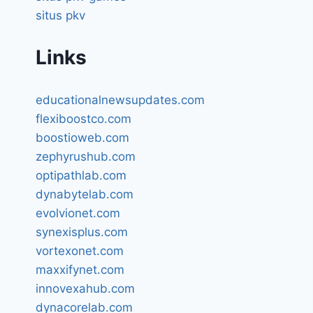
situs pkv
Links
educationalnewsupdates.com
flexiboostco.com
boostioweb.com
zephyrushub.com
optipathlab.com
dynabytelab.com
evolvionet.com
synexisplus.com
vortexonet.com
maxxifynet.com
innovexahub.com
dynacorelab.com