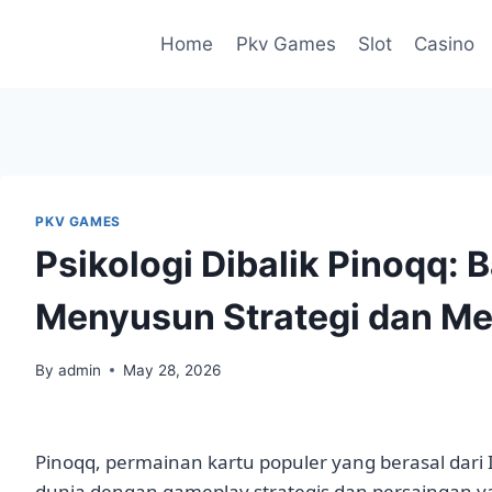
Home
Pkv Games
Slot
Casino
PKV GAMES
Psikologi Dibalik Pinoqq:
Menyusun Strategi dan M
By
admin
May 28, 2026
Pinoqq, permainan kartu populer yang berasal dari
dunia dengan gameplay strategis dan persaingan y