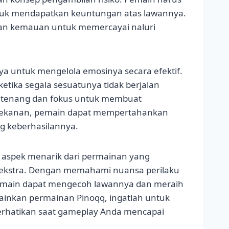
ntuk mendapatkan keuntungan atas lawannya.
 dan kemauan untuk memercayai naluri
a untuk mengelola emosinya secara efektif.
etika segala sesuatunya tidak berjalan
p tenang dan fokus untuk membuat
h tekanan, pemain dapat mempertahankan
g keberhasilannya.
ah aspek menarik dari permainan yang
ekstra. Dengan memahami nuansa perilaku
emain dapat mengecoh lawannya dan meraih
ainkan permainan Pinoqq, ingatlah untuk
n perhatikan saat gameplay Anda mencapai