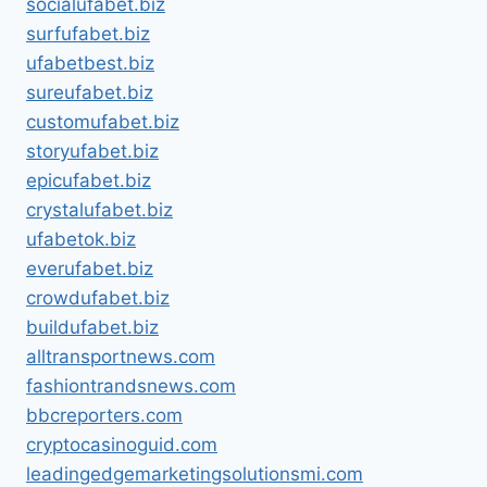
socialufabet.biz
surfufabet.biz
ufabetbest.biz
sureufabet.biz
customufabet.biz
storyufabet.biz
epicufabet.biz
crystalufabet.biz
ufabetok.biz
everufabet.biz
crowdufabet.biz
buildufabet.biz
alltransportnews.com
fashiontrandsnews.com
bbcreporters.com
cryptocasinoguid.com
leadingedgemarketingsolutionsmi.com