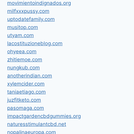
movimientoindignados.org
milfxxxpussy.com
uptodatefamily.com
musitop.com
utyam.com
lacostituzioneblog.com
ohyeea.com
zhitiemoe.com
nungkub.com
anotherindian.com
xylemcider.com
taniaetiago.com
juzfitketo.com
pasomaga.com
impactgardencbdgummies.org
naturesstimulantcbd.net
nopalinaeuropa.com