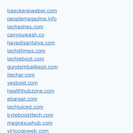
baeckereiweber.com
peoplemagazine.info
techashes.com
canyouwash.co
havadisantalya.com
techdtimes.com
techieboot.com
gundembalikesir.com
itechar.com
yesbold.com
healthhubzone.com
ebaraat.com
techjuiced.com
byteboosttech.com
magnexushub.com
virtuogoweb.com