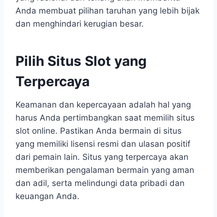
Anda membuat pilihan taruhan yang lebih bijak
dan menghindari kerugian besar.
Pilih Situs Slot yang
Terpercaya
Keamanan dan kepercayaan adalah hal yang
harus Anda pertimbangkan saat memilih situs
slot online. Pastikan Anda bermain di situs
yang memiliki lisensi resmi dan ulasan positif
dari pemain lain. Situs yang terpercaya akan
memberikan pengalaman bermain yang aman
dan adil, serta melindungi data pribadi dan
keuangan Anda.