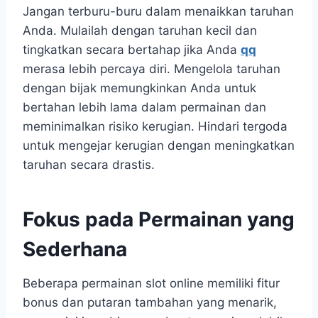
Jangan terburu-buru dalam menaikkan taruhan
Anda. Mulailah dengan taruhan kecil dan
tingkatkan secara bertahap jika Anda
qq
merasa lebih percaya diri. Mengelola taruhan
dengan bijak memungkinkan Anda untuk
bertahan lebih lama dalam permainan dan
meminimalkan risiko kerugian. Hindari tergoda
untuk mengejar kerugian dengan meningkatkan
taruhan secara drastis.
Fokus pada Permainan yang
Sederhana
Beberapa permainan slot online memiliki fitur
bonus dan putaran tambahan yang menarik,