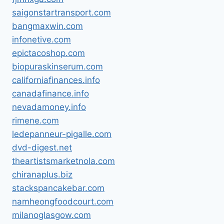
saigonstartransport.com
bangmaxwin.com
infonetive.com
epictacoshop.com
biopuraskinserum.com
californiafinances.info
canadafinance.info
nevadamoney.info
rimene.com
ledepanneur-pigalle.com
dvd-digest.net
theartistsmarketnola.com
chiranaplus.biz
stackspancakebar.com
namheongfoodcourt.com
milanoglasgow.com