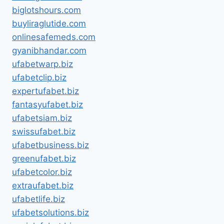
biglotshours.com
buyliraglutide.com
onlinesafemeds.com
gyanibhandar.com
ufabetwarp.biz
ufabetclip.biz
expertufabet.biz
fantasyufabet.biz
ufabetsiam.biz
swissufabet.biz
ufabetbusiness.biz
greenufabet.biz
ufabetcolor.biz
extraufabet.biz
ufabetlife.biz
ufabetsolutions.biz