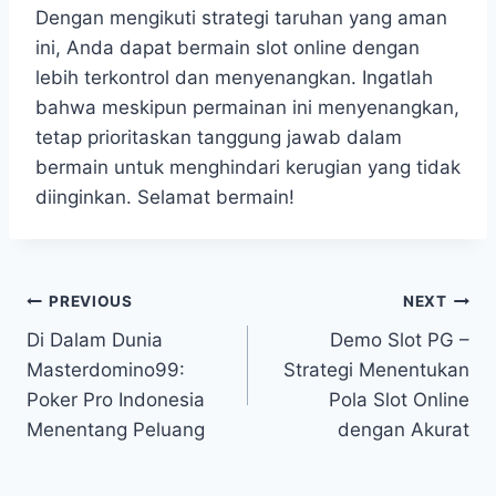
Dengan mengikuti strategi taruhan yang aman
ini, Anda dapat bermain slot online dengan
lebih terkontrol dan menyenangkan. Ingatlah
bahwa meskipun permainan ini menyenangkan,
tetap prioritaskan tanggung jawab dalam
bermain untuk menghindari kerugian yang tidak
diinginkan. Selamat bermain!
Post
PREVIOUS
NEXT
Di Dalam Dunia
Demo Slot PG –
navigation
Masterdomino99:
Strategi Menentukan
Poker Pro Indonesia
Pola Slot Online
Menentang Peluang
dengan Akurat