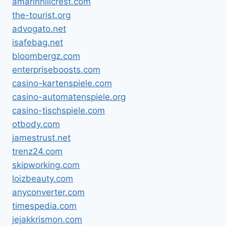
amarinhillcrest.com
the-tourist.org
advogato.net
isafebag.net
bloombergz.com
enterpriseboosts.com
casino-kartenspiele.com
casino-automatenspiele.org
casino-tischspiele.com
otbody.com
jamestrust.net
trenz24.com
skipworking.com
loizbeauty.com
anyconverter.com
timespedia.com
jejakkrismon.com