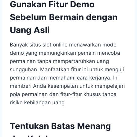
Gunakan Fitur Demo
Sebelum Bermain dengan
Uang Asli
Banyak situs slot online menawarkan mode
demo yang memungkinkan pemain mencoba
permainan tanpa mempertaruhkan uang
sungguhan. Manfaatkan fitur ini untuk menguji
permainan dan memahami cara kerjanya. Ini
memberi Anda kesempatan untuk mempelajari
pola permainan dan fitur-fitur khusus tanpa
risiko kehilangan uang.
Tentukan Batas Menang