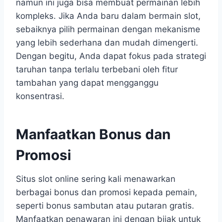
namun ini juga bisa membuat permainan lebih
kompleks. Jika Anda baru dalam bermain slot,
sebaiknya pilih permainan dengan mekanisme
yang lebih sederhana dan mudah dimengerti.
Dengan begitu, Anda dapat fokus pada strategi
taruhan tanpa terlalu terbebani oleh fitur
tambahan yang dapat mengganggu
konsentrasi.
Manfaatkan Bonus dan
Promosi
Situs slot online sering kali menawarkan
berbagai bonus dan promosi kepada pemain,
seperti bonus sambutan atau putaran gratis.
Manfaatkan penawaran ini dengan bijak untuk