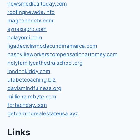
newsmedicaltoday.com
roofingnevada.info
magconnectx.com
synexispro.com
holayomi.com
ligadeciclismodecundinamarca.com
nashvilleworkerscompensationattorney.com
holyfamilycathedralschool.org
londonkiddy.com
ufabetcoaching.biz
davismindfulness.org
millionairebyte.com
fortechday.com
getcaminorealestateusa.xyz
Links