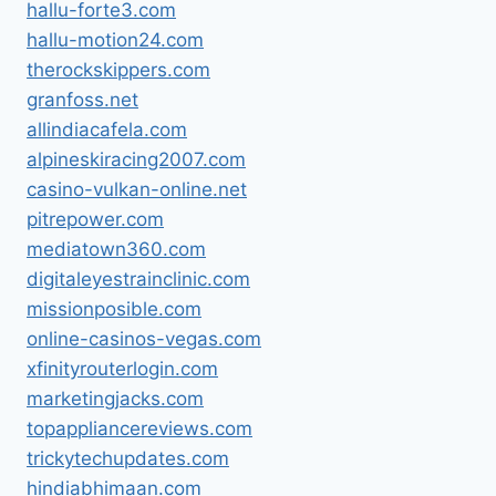
hallu-forte3.com
hallu-motion24.com
therockskippers.com
granfoss.net
allindiacafela.com
alpineskiracing2007.com
casino-vulkan-online.net
pitrepower.com
mediatown360.com
digitaleyestrainclinic.com
missionposible.com
online-casinos-vegas.com
xfinityrouterlogin.com
marketingjacks.com
topappliancereviews.com
trickytechupdates.com
hindiabhimaan.com