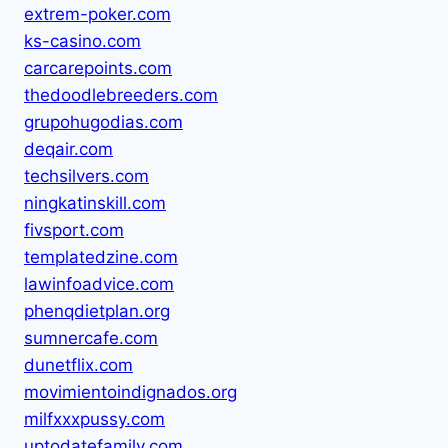
ningkatinskill.com
fivsport.com
templatedzine.com
lawinfoadvice.com
phenqdietplan.org
sumnercafe.com
dunetflix.com
movimientoindignados.org
milfxxxpussy.com
uptodatefamily.com
musitop.com
utyam.com
lacostituzioneblog.com
ohyeea.com
zhitiemoe.com
nungkub.com