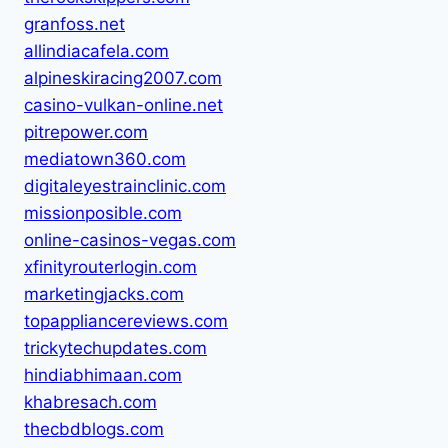
digitaleyestrainclinic.com
missionposible.com
online-casinos-vegas.com
xfinityrouterlogin.com
marketingjacks.com
topappliancereviews.com
trickytechupdates.com
hindiabhimaan.com
khabresach.com
thecbdblogs.com
autoresearchchemicals.com
apnabusinesskaro.com
suleckiego.com