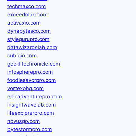
cubiqio.com
geeklifechronicle.com
infospherepro.com
foodiesavorpro.com
vortexohq.com
epicadventurepro.com
insightwavelab.com
lifeexplorerpro.com
novusgo.com
bytestormpro.com
wanderlustchrono.com
culturetrendlab.com
trendsensehub.com
ticktockenigma.com
eulerxr.com
geekifygenius.com
orbitextech.com