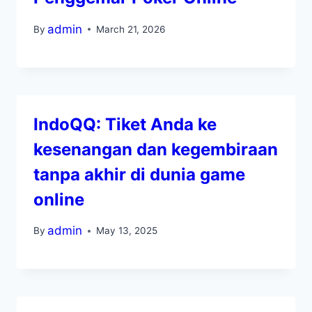
IndoQQ: Tiket Anda ke kesenangan
dan kegembiraan tanpa akhir di
dunia game online
By
admin
May 13, 2025
Ratuqq: Di mana kesenangan
bertemu kekayaan di dunia
perjudian online