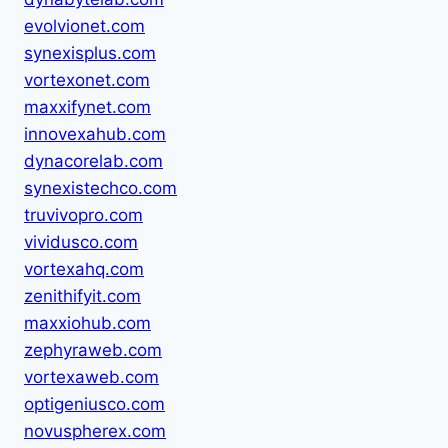
synexistechco.com
truvivopro.com
vividusco.com
vortexahq.com
zenithifyit.com
maxxiohub.com
zephyraweb.com
vortexaweb.com
optigeniusco.com
novuspherex.com
novaevopro.com
trusparktech.com
trubrandzhq.com
boostifynet.com
nexventpro.com
zephyrtechx.com
optigoxpert.com