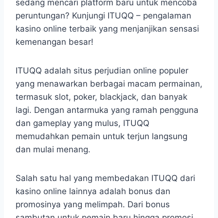
peruntungan? Kunjungi ITUQQ – pengalaman
kasino online terbaik yang menjanjikan sensasi
kemenangan besar!
ITUQQ adalah situs perjudian online populer
yang menawarkan berbagai macam permainan,
termasuk slot, poker, blackjack, dan banyak
lagi. Dengan antarmuka yang ramah pengguna
dan gameplay yang mulus, ITUQQ
memudahkan pemain untuk terjun langsung
dan mulai menang.
Salah satu hal yang membedakan ITUQQ dari
kasino online lainnya adalah bonus dan
promosinya yang melimpah. Dari bonus
sambutan untuk pemain baru hingga promosi