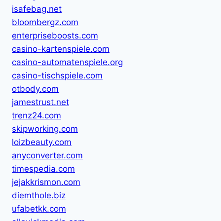
otbody.com
jamestrust.net
trenz24.com
skipworking.com
loizbeauty.com
anyconverter.com
timespedia.com
jejakkrismon.com
diemthole.biz
ufabetkk.com
allquickmedia.com
technewsgazette.com
pureglowfacecream.com
kingofherrings.com
mrbetjapan.com
anewentity.biz
appkuala.com