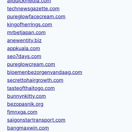
seo7days.com
pureglowcream.com
bloemenbezorgenvandaag.com
secrettohairgrowth.com
tasteofthaitogo.com
bunnynkitty.com
bezopasnik.org
fjmnxga.com
saigonstartransport.com
bangmaxwin.com
infonetive.com
epictacoshop.com
biopuraskinserum.com
californiafinances.info
canadafinance.info
nevadamoney.info
rimene.com