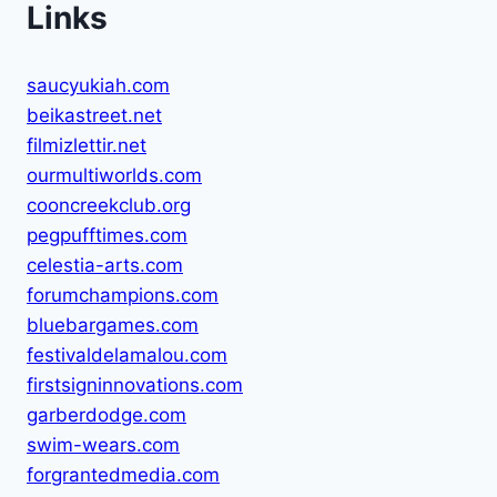
cooncreekclub.org
pegpufftimes.com
celestia-arts.com
forumchampions.com
bluebargames.com
festivaldelamalou.com
firstsigninnovations.com
garberdodge.com
swim-wears.com
forgrantedmedia.com
peolpstar.com
tylerscustomdesign.com
carworksonline.com
techtimesss.com
virylstore.com
motorstell.com
health150years.com