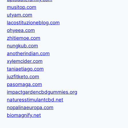
anotherindian.com
xylemcider.com
taniaetiago.com
juzfitketo.com
pasomaga.com
impactgardencbdgummies.org
naturesstimulantcbd.net
nopalinaeuropa.com
biomagnify.net
Links
saucyukiah.com
beikastreet.net
filmizlettir.net
ourmultiworlds.com