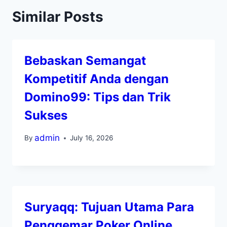
Similar Posts
Bebaskan Semangat Kompetitif
Anda dengan Domino99: Tips dan
Trik Sukses
By
admin
July 16, 2026
Suryaqq: Tujuan Utama Para
Penggemar Poker Online
By
admin
March 21, 2026