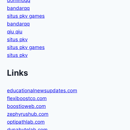
situs pkv
Links
educationalnewsupdates.com
flexiboostco.com
boostioweb.com
zephyrushub.com
optipathlab.com
dynabytelab.com
evolvionet.com
synexisplus.com
vortexonet.com
maxxifynet.com
innovexahub.com
dynacorelab.com