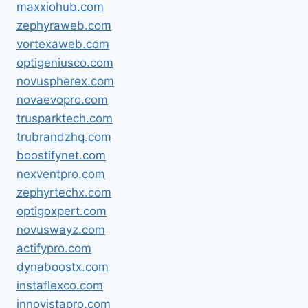
maxxiohub.com
zephyraweb.com
vortexaweb.com
optigeniusco.com
novuspherex.com
novaevopro.com
trusparktech.com
trubrandzhq.com
boostifynet.com
nexventpro.com
zephyrtechx.com
optigoxpert.com
novuswayz.com
actifypro.com
dynaboostx.com
instaflexco.com
innovistapro.com