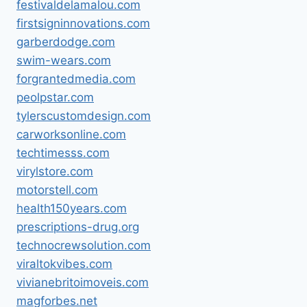
festivaldelamalou.com
firstsigninnovations.com
garberdodge.com
swim-wears.com
forgrantedmedia.com
peolpstar.com
tylerscustomdesign.com
carworksonline.com
techtimesss.com
virylstore.com
motorstell.com
health150years.com
prescriptions-drug.org
technocrewsolution.com
viraltokvibes.com
vivianebritoimoveis.com
magforbes.net