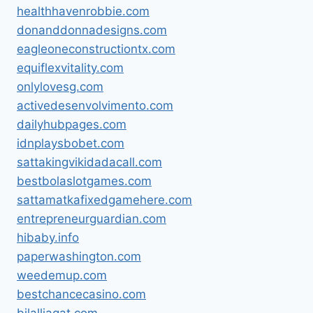
healthhavenrobbie.com
donanddonnadesigns.com
eagleoneconstructiontx.com
equiflexvitality.com
onlylovesg.com
activedesenvolvimento.com
dailyhubpages.com
idnplaysbobet.com
sattakingvikidadacall.com
bestbolaslotgames.com
sattamatkafixedgamehere.com
entrepreneurguardian.com
hibaby.info
paperwashington.com
weedemup.com
bestchancecasino.com