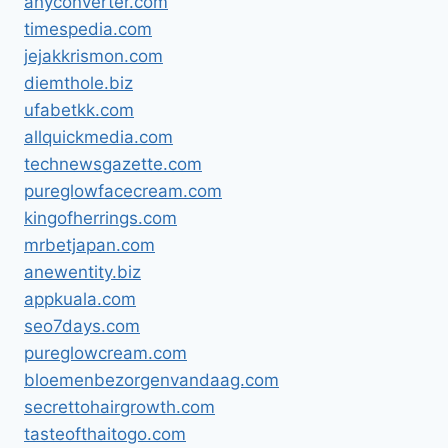
anyconverter.com
timespedia.com
jejakkrismon.com
diemthole.biz
ufabetkk.com
allquickmedia.com
technewsgazette.com
pureglowfacecream.com
kingofherrings.com
mrbetjapan.com
anewentity.biz
appkuala.com
seo7days.com
pureglowcream.com
bloemenbezorgenvandaag.com
secrettohairgrowth.com
tasteofthaitogo.com