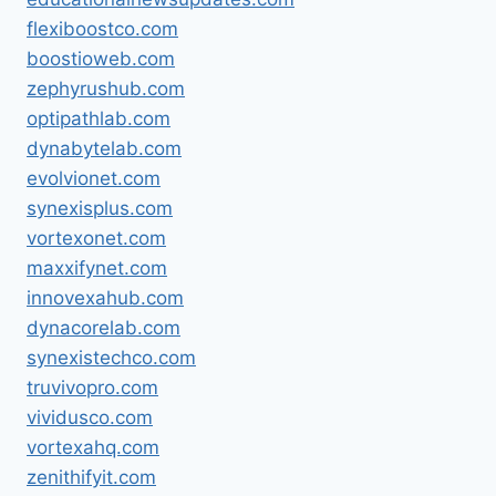
flexiboostco.com
boostioweb.com
zephyrushub.com
optipathlab.com
dynabytelab.com
evolvionet.com
synexisplus.com
vortexonet.com
maxxifynet.com
innovexahub.com
dynacorelab.com
synexistechco.com
truvivopro.com
vividusco.com
vortexahq.com
zenithifyit.com