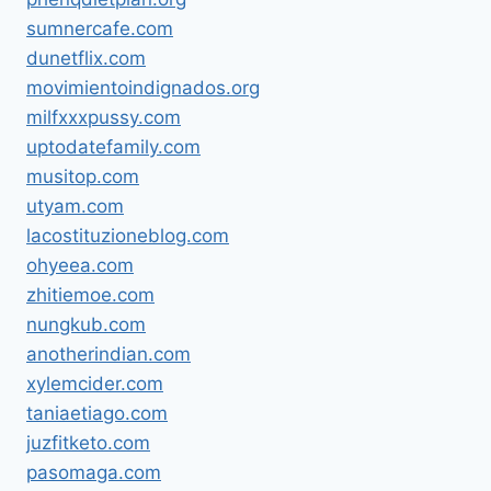
sumnercafe.com
dunetflix.com
movimientoindignados.org
milfxxxpussy.com
uptodatefamily.com
musitop.com
utyam.com
lacostituzioneblog.com
ohyeea.com
zhitiemoe.com
nungkub.com
anotherindian.com
xylemcider.com
taniaetiago.com
juzfitketo.com
pasomaga.com