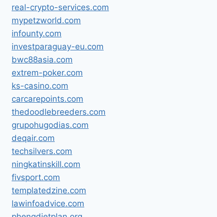
real-crypto-services.com
mypetzworld.com
infounty.com
investparaguay-eu.com
bwc88asia.com
extrem-poker.com
ks-casino.com
carcarepoints.com
thedoodlebreeders.com
grupohugodias.com
deqair.com
techsilvers.com
ningkatinskill.com
fivsport.com
templatedzine.com
lawinfoadvice.com
phenqdietplan.org