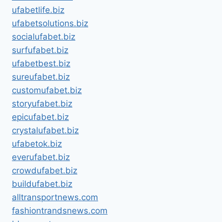
ufabetlife.biz
ufabetsolutions.biz
socialufabet.biz
surfufabet.biz
ufabetbest.biz
sureufabet.biz
customufabet.biz
storyufabet.biz
epicufabet.biz
crystalufabet.biz
ufabetok.biz
everufabet.biz
crowdufabet.biz
buildufabet.biz
alltransportnews.com
fashiontrandsnews.com