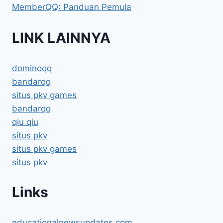
MemberQQ: Panduan Pemula
LINK LAINNYA
dominoqq
bandarqq
situs pkv games
bandarqq
qiu qiu
situs pkv
situs pkv games
situs pkv
Links
educationalnewsupdates.com