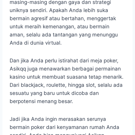
masing-masing dengan gaya dan strategi
uniknya sendiri. Apakah Anda lebih suka
bermain agresif atau bertahan, menggertak
untuk meraih kemenangan, atau bermain
aman, selalu ada tantangan yang menunggu
Anda di dunia virtual.
Dan jika Anda perlu istirahat dari meja poker,
Asikqq juga menawarkan berbagai permainan
kasino untuk membuat suasana tetap menarik.
Dari blackjack, roulette, hingga slot, selalu ada
sesuatu yang baru untuk dicoba dan
berpotensi menang besar.
Jadi jika Anda ingin merasakan serunya
bermain poker dari kenyamanan rumah Anda