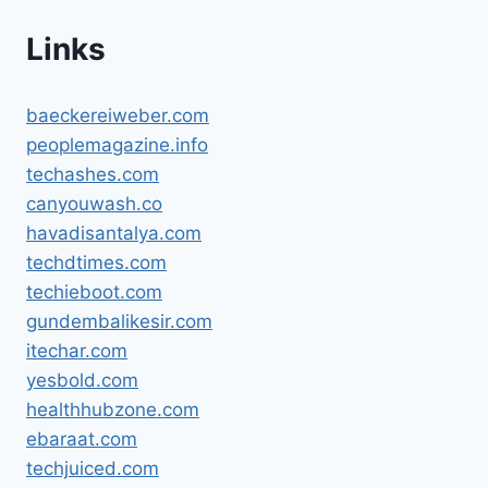
Links
baeckereiweber.com
peoplemagazine.info
techashes.com
canyouwash.co
havadisantalya.com
techdtimes.com
techieboot.com
gundembalikesir.com
itechar.com
yesbold.com
healthhubzone.com
ebaraat.com
techjuiced.com