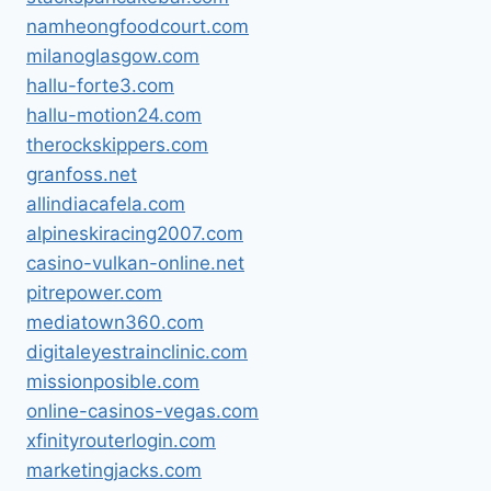
namheongfoodcourt.com
milanoglasgow.com
hallu-forte3.com
hallu-motion24.com
therockskippers.com
granfoss.net
allindiacafela.com
alpineskiracing2007.com
casino-vulkan-online.net
pitrepower.com
mediatown360.com
digitaleyestrainclinic.com
missionposible.com
online-casinos-vegas.com
xfinityrouterlogin.com
marketingjacks.com