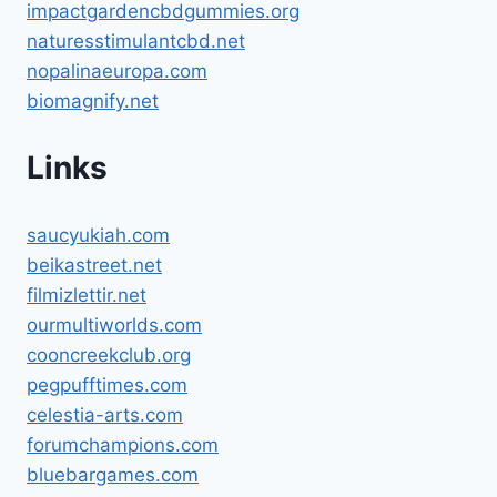
impactgardencbdgummies.org
naturesstimulantcbd.net
nopalinaeuropa.com
biomagnify.net
Links
saucyukiah.com
beikastreet.net
filmizlettir.net
ourmultiworlds.com
cooncreekclub.org
pegpufftimes.com
celestia-arts.com
forumchampions.com
bluebargames.com