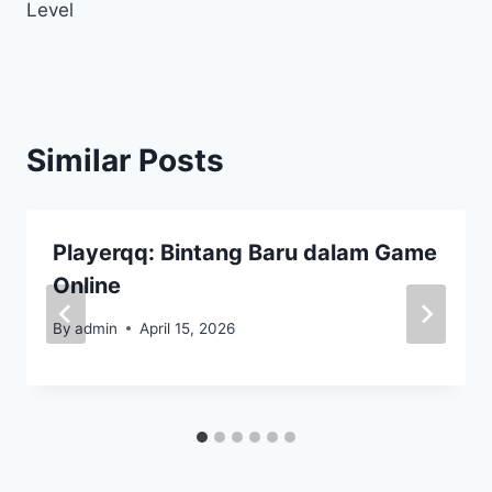
Level
Similar Posts
Playerqq: Bintang Baru dalam Game
Online
By
admin
April 15, 2026