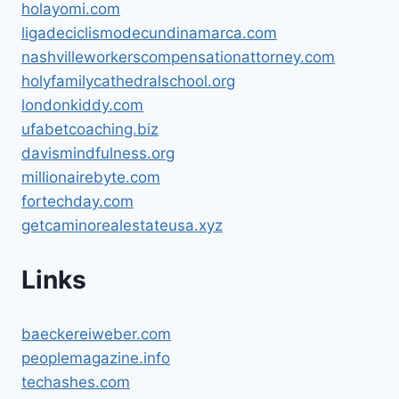
holayomi.com
ligadeciclismodecundinamarca.com
nashvilleworkerscompensationattorney.com
holyfamilycathedralschool.org
londonkiddy.com
ufabetcoaching.biz
davismindfulness.org
millionairebyte.com
fortechday.com
getcaminorealestateusa.xyz
Links
baeckereiweber.com
peoplemagazine.info
techashes.com