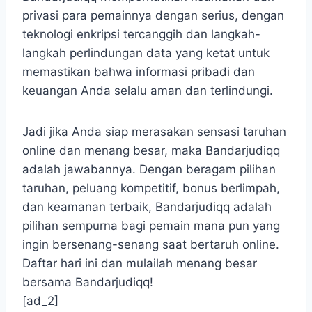
privasi para pemainnya dengan serius, dengan
teknologi enkripsi tercanggih dan langkah-
langkah perlindungan data yang ketat untuk
memastikan bahwa informasi pribadi dan
keuangan Anda selalu aman dan terlindungi.
Jadi jika Anda siap merasakan sensasi taruhan
online dan menang besar, maka Bandarjudiqq
adalah jawabannya. Dengan beragam pilihan
taruhan, peluang kompetitif, bonus berlimpah,
dan keamanan terbaik, Bandarjudiqq adalah
pilihan sempurna bagi pemain mana pun yang
ingin bersenang-senang saat bertaruh online.
Daftar hari ini dan mulailah menang besar
bersama Bandarjudiqq!
[ad_2]