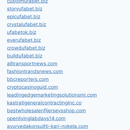
customufabet.biz
storyufabet.biz
epicufabet.biz
crystalufabet.biz
ufabetok.biz
everufabet.biz
crowdufabet.biz
buildufabet.biz
alltransportnews.com
fashiontrandsnews.com
bbcreporters.com
cryptocasinoguid.com
leadingedgemarketingsolutionsmi.com
kastratigeneralcontractinginc.co
bestwholesalenfljerseysshop.com
openlivinglabdays14.com
ayurvedakonsultti-kari-nokela.com