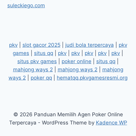
suleckiego.com
pkv
|
slot gacor 2025
|
judi bola terpercaya
|
pkv
games
|
situs qq
|
pkv
|
pkv
|
pkv
|
pkv
|
pkv
|
situs pkv games
|
poker online
|
situs qq
|
mahjong ways 2
|
mahjong ways 2
|
mahjong
ways 2
|
poker qq
|
hematqq.pkvgamesresmi.org
© 2026 Panduan Memilih Agen Poker Online
Terpercaya - WordPress Theme by
Kadence WP