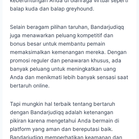
keberuntungan Anda di olahraga virtual seperti
balap kuda dan balap greyhound.
Selain beragam pilihan taruhan, Bandarjudiqq
juga menawarkan peluang kompetitif dan
bonus besar untuk membantu pemain
memaksimalkan kemenangan mereka. Dengan
promosi reguler dan penawaran khusus, ada
banyak peluang untuk meningkatkan uang
Anda dan menikmati lebih banyak sensasi saat
bertaruh online.
Tapi mungkin hal terbaik tentang bertaruh
dengan Bandarjudiqq adalah ketenangan
pikiran karena mengetahui Anda bermain di
platform yang aman dan bereputasi baik.
Bandarjudiqq memperhatikan keamanan dan