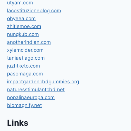
utyam.com
lacostituzioneblog.com
ohyeea.com
zhitiemoe.com
nungkub.com
anotherindian.com
xylemcider.com
taniaetiago.com
juzfitketo.com
pasomaga.com
impactgardencbdgummies.org
naturesstimulantcbd.net
nopalinaeuropa.com
biomagnify.net
Links