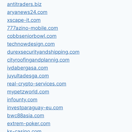
antitraders.biz
aryanews24.com
xscape-it.com
777azino-mobile.com
cobbseniorbowl.com
technowdesign.com
durexsecurityandshipping.com
cityroofingandplannig.com
ivdabergasa.com
juyultadesga.com
real-crypto-services.com
mypetzworld.com
infounty.com
investparaguay-eu.com
bwc88asia.com
extrem-poker.com
ks-casino.com