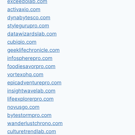
exceedolab.com
activaxio.com
dynabytesco.com
stylegurupro.com
datawizardslab.com
cubiqio.com
geeklifechronicle.com
infospherepro.com
foodiesavorpro.com
vortexohq.com
epicadventurepro.com
insightwavelab.com
lifeexplorerpro.com
novusgo.com
bytestormpro.com
wanderlustchrono.com
culturetrendlab.com