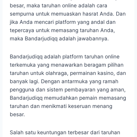
besar, maka taruhan online adalah cara
sempurna untuk memuaskan hasrat Anda. Dan
jika Anda mencari platform yang andal dan
tepercaya untuk memasang taruhan Anda,
maka Bandarjudiqq adalah jawabannya.
Bandarjudiqq adalah platform taruhan online
terkemuka yang menawarkan beragam pilihan
taruhan untuk olahraga, permainan kasino, dan
banyak lagi. Dengan antarmuka yang ramah
pengguna dan sistem pembayaran yang aman,
Bandarjudiqq memudahkan pemain memasang
taruhan dan menikmati keseruan menang
besar.
Salah satu keuntungan terbesar dari taruhan