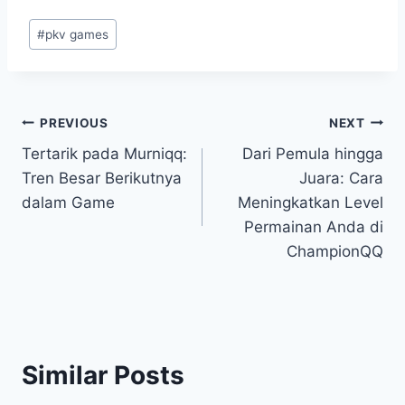
Post
#
pkv games
Tags:
Post
PREVIOUS
NEXT
Tertarik pada Murniqq:
Dari Pemula hingga
navigation
Tren Besar Berikutnya
Juara: Cara
dalam Game
Meningkatkan Level
Permainan Anda di
ChampionQQ
Similar Posts