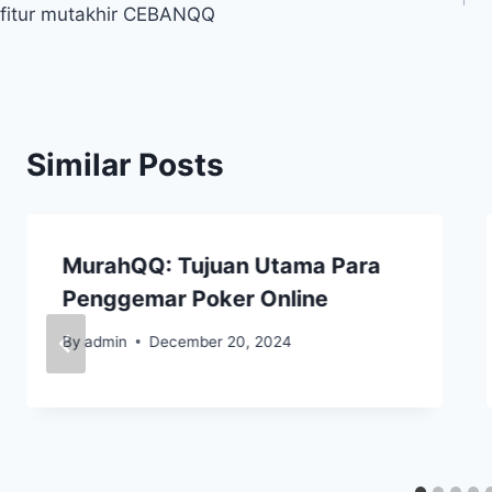
fitur mutakhir CEBANQQ
Similar Posts
MurahQQ: Tujuan Utama Para
Penggemar Poker Online
By
admin
December 20, 2024