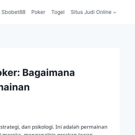
Sbobet88
Poker
Togel
Situs Judi Online
oker: Bagaimana
mainan
trategi, dan psikologi. Ini adalah permainan
i mereka, menganalisis gerakan lawan