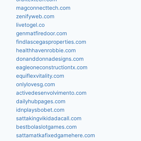
magconnecttech.com
zenifyweb.com
livetogel.co
genmatfiredoor.com
findlascegasproperties.com
healthhavenrobbie.com
donanddonnadesigns.com
eagleoneconstructiontx.com
equiflexvitality.com
onlylovesg.com
activedesenvolvimento.com
dailyhubpages.com
idnplaysbobet.com
sattakingvikidadacall.com
bestbolaslotgames.com
sattamatkafixedgamehere.com