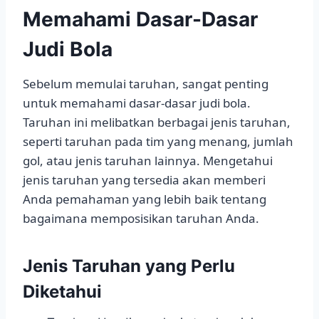
Memahami Dasar-Dasar
Judi Bola
Sebelum memulai taruhan, sangat penting
untuk memahami dasar-dasar judi bola.
Taruhan ini melibatkan berbagai jenis taruhan,
seperti taruhan pada tim yang menang, jumlah
gol, atau jenis taruhan lainnya. Mengetahui
jenis taruhan yang tersedia akan memberi
Anda pemahaman yang lebih baik tentang
bagaimana memposisikan taruhan Anda.
Jenis Taruhan yang Perlu
Diketahui