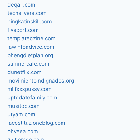
deqair.com
techsilvers.com
ningkatinskill.com
fivsport.com
templatedzine.com
lawinfoadvice.com
phenqdietplan.org
sumnercafe.com
dunetflix.com
movimientoindignados.org
milfxxxpussy.com
uptodatefamily.com
musitop.com
utyam.com
lacostituzioneblog.com
ohyeea.com
zhitiemoe.com