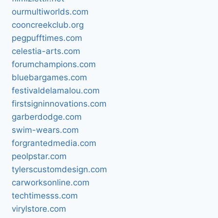
ourmultiworlds.com
cooncreekclub.org
pegpufftimes.com
celestia-arts.com
forumchampions.com
bluebargames.com
festivaldelamalou.com
firstsigninnovations.com
garberdodge.com
swim-wears.com
forgrantedmedia.com
peolpstar.com
tylerscustomdesign.com
carworksonline.com
techtimesss.com
virylstore.com