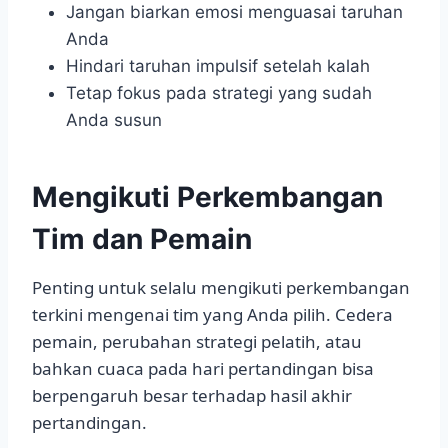
Jangan biarkan emosi menguasai taruhan
Anda
Hindari taruhan impulsif setelah kalah
Tetap fokus pada strategi yang sudah
Anda susun
Mengikuti Perkembangan
Tim dan Pemain
Penting untuk selalu mengikuti perkembangan
terkini mengenai tim yang Anda pilih. Cedera
pemain, perubahan strategi pelatih, atau
bahkan cuaca pada hari pertandingan bisa
berpengaruh besar terhadap hasil akhir
pertandingan.