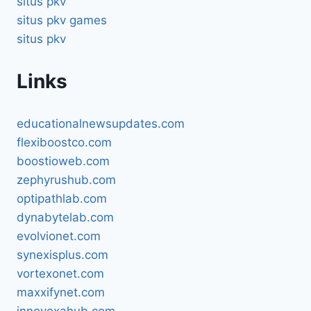
situs pkv
situs pkv games
situs pkv
Links
educationalnewsupdates.com
flexiboostco.com
boostioweb.com
zephyrushub.com
optipathlab.com
dynabytelab.com
evolvionet.com
synexisplus.com
vortexonet.com
maxxifynet.com
innovexahub.com