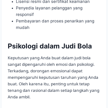
Lisensi resmi dan sertifikat keamanan
Penyedia layanan pelanggan yang
responsif
Pembayaran dan proses penarikan yang
mudah
Psikologi dalam Judi Bola
Keputusan yang Anda buat dalam judi bola
sangat dipengaruhi oleh emosi dan psikologi.
Terkadang, dorongan emosional dapat
mempengaruhi keputusan taruhan yang Anda
buat. Oleh karena itu, penting untuk tetap
tenang dan rasional dalam setiap langkah yang
Anda ambil.