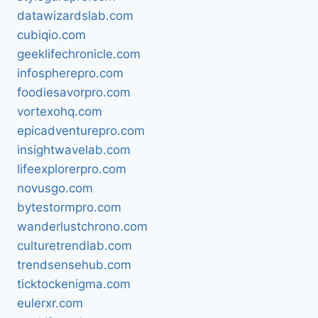
datawizardslab.com
cubiqio.com
geeklifechronicle.com
infospherepro.com
foodiesavorpro.com
vortexohq.com
epicadventurepro.com
insightwavelab.com
lifeexplorerpro.com
novusgo.com
bytestormpro.com
wanderlustchrono.com
culturetrendlab.com
trendsensehub.com
ticktockenigma.com
eulerxr.com