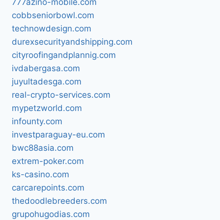
777azino-mobile.com
cobbseniorbowl.com
technowdesign.com
durexsecurityandshipping.com
cityroofingandplannig.com
ivdabergasa.com
juyultadesga.com
real-crypto-services.com
mypetzworld.com
infounty.com
investparaguay-eu.com
bwc88asia.com
extrem-poker.com
ks-casino.com
carcarepoints.com
thedoodlebreeders.com
grupohugodias.com