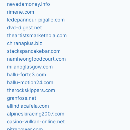
nevadamoney.info
rimene.com
ledepanneur-pigalle.com
dvd-digest.net
theartistsmarketnola.com
chiranaplus.biz
stackspancakebar.com
namheongfoodcourt.com
milanoglasgow.com
hallu-forte3.com
hallu-motion24.com
therockskippers.com
granfoss.net
allindiacafela.com
alpineskiracing2007.com
casino-vulkan-online.net
pitrepower.com