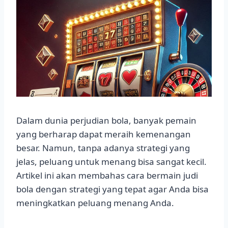
Dalam dunia perjudian bola, banyak pemain
yang berharap dapat meraih kemenangan
besar. Namun, tanpa adanya strategi yang
jelas, peluang untuk menang bisa sangat kecil.
Artikel ini akan membahas cara bermain judi
bola dengan strategi yang tepat agar Anda bisa
meningkatkan peluang menang Anda.