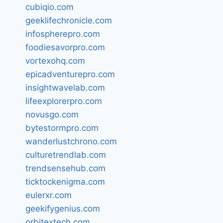
cubiqio.com
geeklifechronicle.com
infospherepro.com
foodiesavorpro.com
vortexohq.com
epicadventurepro.com
insightwavelab.com
lifeexplorerpro.com
novusgo.com
bytestormpro.com
wanderlustchrono.com
culturetrendlab.com
trendsensehub.com
ticktockenigma.com
eulerxr.com
geekifygenius.com
orbitextech.com