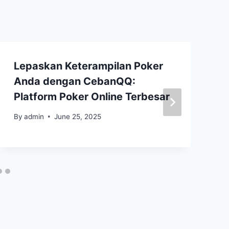
Lepaskan Keterampilan Poker
Anda dengan CebanQQ:
Platform Poker Online Terbesar
By
admin
June 25, 2025