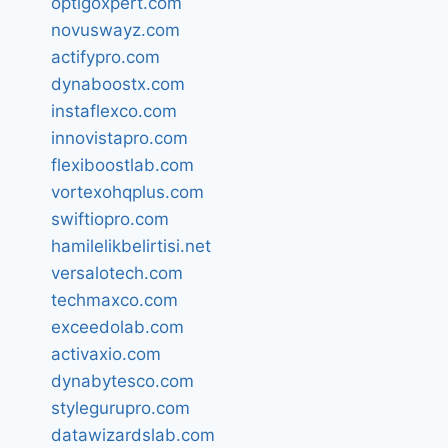
optigoxpert.com
novuswayz.com
actifypro.com
dynaboostx.com
instaflexco.com
Ratuqq: Tujuan Utama
innovistapro.com
Penggemar Kasino Online
flexiboostlab.com
vortexohqplus.com
By
admin
November 21, 2024
swiftiopro.com
hamilelikbelirtisi.net
versalotech.com
techmaxco.com
exceedolab.com
activaxio.com
dynabytesco.com
stylegurupro.com
datawizardslab.com