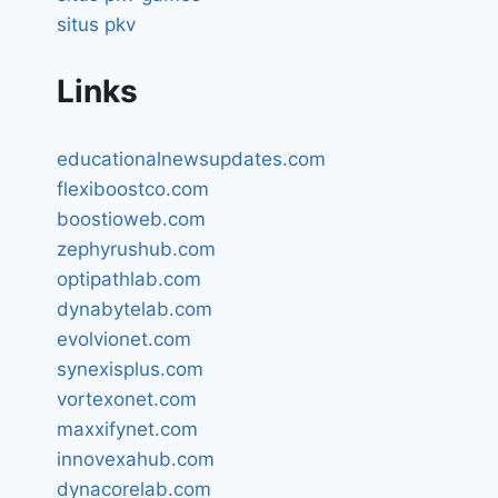
situs pkv
Links
educationalnewsupdates.com
flexiboostco.com
boostioweb.com
zephyrushub.com
optipathlab.com
dynabytelab.com
evolvionet.com
synexisplus.com
vortexonet.com
maxxifynet.com
innovexahub.com
dynacorelab.com