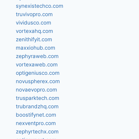
synexistechco.com
truvivopro.com
vividusco.com
vortexahq.com
zenithifyit.com
maxxiohub.com
zephyraweb.com
vortexaweb.com
optigeniusco.com
novuspherex.com
novaevopro.com
trusparktech.com
trubrandzhq.com
boostifynet.com
nexventpro.com
zephyrtechx.com