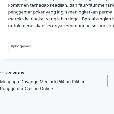
komitmen terhadap keadilan, dan fitur-fitur menar
penggemar poker yang ingin meningkatkan perma
mereka ke tingkat yang lebih tinggi. Bergabunglah 
untuk merasakan serunya kemenangan secara virtu
Post
#
pkv games
Tags:
Post
PREVIOUS
Mengapa Doyanqq Menjadi Pilihan Pilihan
navigation
Penggemar Casino Online