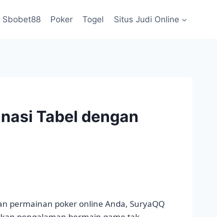
Sbobet88
Poker
Togel
Situs Judi Online
nasi Tabel dengan
an permainan poker online Anda, SuryaQQ
arkan pengalaman bermain game tak