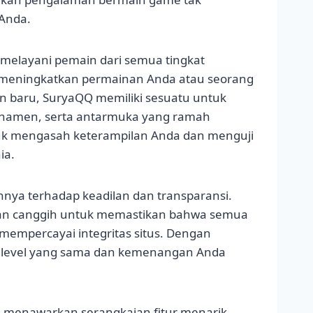
 Anda.
 melayani pemain dari semua tingkat
n meningkatkan permainan Anda atau seorang
n baru, SuryaQQ memiliki sesuatu untuk
namen, serta antarmuka yang ramah
uk mengasah keterampilan Anda dan menguji
ia.
nnya terhadap keadilan dan transparansi.
nan canggih untuk memastikan bahwa semua
mempercayai integritas situs. Dengan
i level yang sama dan kemenangan Anda
ga menawarkan serangkaian fitur menarik