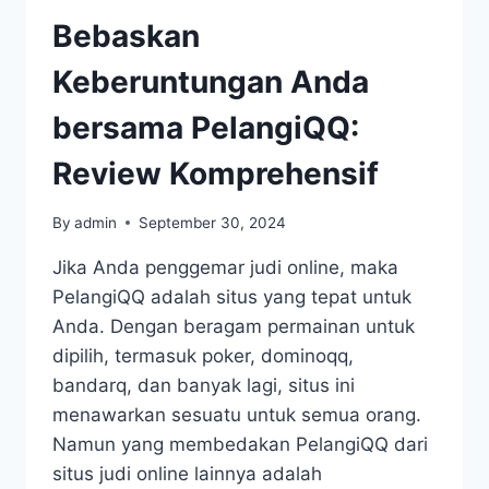
Bebaskan
Keberuntungan Anda
bersama PelangiQQ:
Review Komprehensif
By
admin
September 30, 2024
Jika Anda penggemar judi online, maka
PelangiQQ adalah situs yang tepat untuk
Anda. Dengan beragam permainan untuk
dipilih, termasuk poker, dominoqq,
bandarq, dan banyak lagi, situs ini
menawarkan sesuatu untuk semua orang.
Namun yang membedakan PelangiQQ dari
situs judi online lainnya adalah