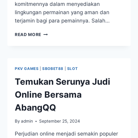
komitmennya dalam menyediakan
lingkungan permainan yang aman dan
terjamin bagi para pemainnya. Salah…
BEBASKAN
READ MORE
KEBERUNTUNGAN
ANDA
BERSAMA
PELANGIQQ:
REVIEW
PKV GAMES
|
SBOBET88
|
SLOT
KOMPREHENSIF
Temukan Serunya Judi
Online Bersama
AbangQQ
By
admin
September 25, 2024
Perjudian online menjadi semakin populer