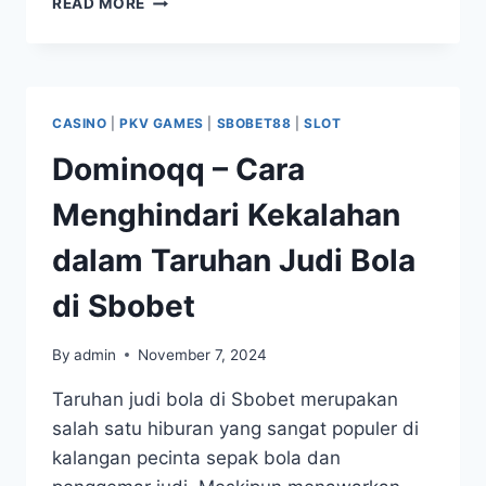
READ MORE
DUNIA
HIBURAN
DENGAN
PERMAINAN
KASINO
CASINO
|
PKV GAMES
|
SBOBET88
|
SLOT
ONLINE
ABANGQQ
Dominoqq – Cara
Menghindari Kekalahan
dalam Taruhan Judi Bola
di Sbobet
By
admin
November 7, 2024
Taruhan judi bola di Sbobet merupakan
salah satu hiburan yang sangat populer di
kalangan pecinta sepak bola dan