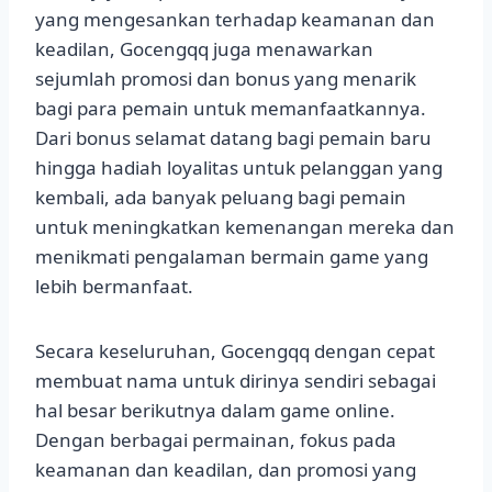
yang mengesankan terhadap keamanan dan
keadilan, Gocengqq juga menawarkan
sejumlah promosi dan bonus yang menarik
bagi para pemain untuk memanfaatkannya.
Dari bonus selamat datang bagi pemain baru
hingga hadiah loyalitas untuk pelanggan yang
kembali, ada banyak peluang bagi pemain
untuk meningkatkan kemenangan mereka dan
menikmati pengalaman bermain game yang
lebih bermanfaat.
Secara keseluruhan, Gocengqq dengan cepat
membuat nama untuk dirinya sendiri sebagai
hal besar berikutnya dalam game online.
Dengan berbagai permainan, fokus pada
keamanan dan keadilan, dan promosi yang