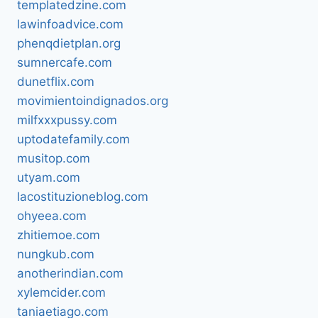
templatedzine.com
lawinfoadvice.com
phenqdietplan.org
sumnercafe.com
dunetflix.com
movimientoindignados.org
milfxxxpussy.com
uptodatefamily.com
musitop.com
utyam.com
lacostituzioneblog.com
ohyeea.com
zhitiemoe.com
nungkub.com
anotherindian.com
xylemcider.com
taniaetiago.com