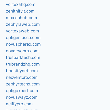
vortexahq.com
zenithifyit.com
maxxiohub.com
zephyraweb.com
vortexaweb.com
optigeniusco.com
novuspherex.com
novaevopro.com
trusparktech.com
trubrandzhq.com
boostifynet.com
nexventpro.com
zephyrtechx.com
optigoxpert.com
novuswayz.com
actifypro.com