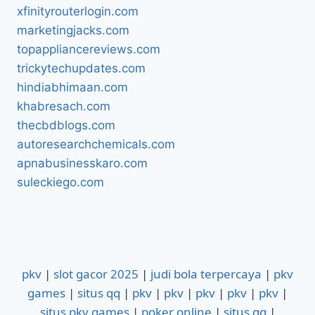
xfinityrouterlogin.com
marketingjacks.com
topappliancereviews.com
trickytechupdates.com
hindiabhimaan.com
khabresach.com
thecbdblogs.com
autoresearchchemicals.com
apnabusinesskaro.com
suleckiego.com
pkv
|
slot gacor 2025
|
judi bola terpercaya
|
pkv
games
|
situs qq
|
pkv
|
pkv
|
pkv
|
pkv
|
pkv
|
situs pkv games
|
poker online
|
situs qq
|