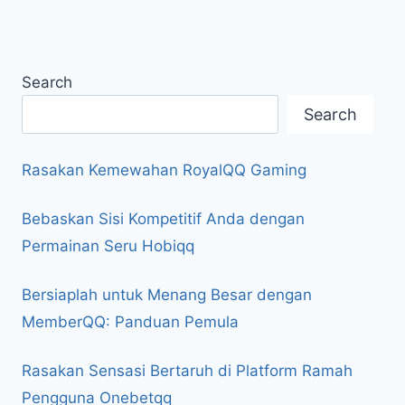
Search
Search
Rasakan Kemewahan RoyalQQ Gaming
Bebaskan Sisi Kompetitif Anda dengan
Permainan Seru Hobiqq
Bersiaplah untuk Menang Besar dengan
MemberQQ: Panduan Pemula
Rasakan Sensasi Bertaruh di Platform Ramah
Pengguna Onebetqq