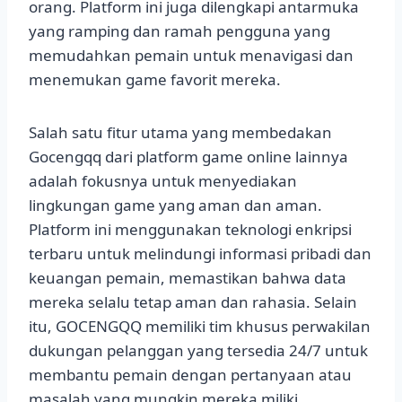
orang. Platform ini juga dilengkapi antarmuka
yang ramping dan ramah pengguna yang
memudahkan pemain untuk menavigasi dan
menemukan game favorit mereka.
Salah satu fitur utama yang membedakan
Gocengqq dari platform game online lainnya
adalah fokusnya untuk menyediakan
lingkungan game yang aman dan aman.
Platform ini menggunakan teknologi enkripsi
terbaru untuk melindungi informasi pribadi dan
keuangan pemain, memastikan bahwa data
mereka selalu tetap aman dan rahasia. Selain
itu, GOCENGQQ memiliki tim khusus perwakilan
dukungan pelanggan yang tersedia 24/7 untuk
membantu pemain dengan pertanyaan atau
masalah yang mungkin mereka miliki.