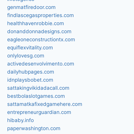
genmatfiredoor.com
findlascegasproperties.com
healthhavenrobbie.com
donanddonnadesigns.com
eagleoneconstructiontx.com
equiflexvitality.com
onlylovesg.com
activedesenvolvimento.com
dailyhubpages.com
idnplaysbobet.com
sattakingvikidadacall.com
bestbolaslotgames.com
sattamatkafixedgamehere.com
entrepreneurguardian.com
hibaby.info
paperwashington.com