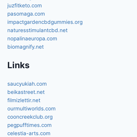
juzfitketo.com
pasomaga.com
impactgardencbdgummies.org
naturesstimulantcbd.net
nopalinaeuropa.com
biomagnify.net
Links
saucyukiah.com
beikastreet.net
filmizlettir.net
ourmultiworlds.com
cooncreekclub.org
pegpufftimes.com
celestia-arts.com