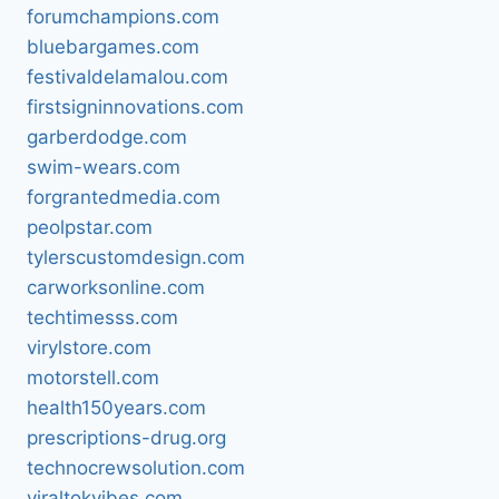
forumchampions.com
bluebargames.com
festivaldelamalou.com
firstsigninnovations.com
garberdodge.com
swim-wears.com
forgrantedmedia.com
peolpstar.com
tylerscustomdesign.com
carworksonline.com
techtimesss.com
virylstore.com
motorstell.com
health150years.com
prescriptions-drug.org
technocrewsolution.com
viraltokvibes.com