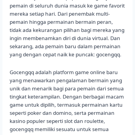
pemain di seluruh dunia masuk ke game favorit
mereka setiap hari. Dari penembak multi-
pemain hingga permainan bermain peran,
tidak ada kekurangan pilihan bagi mereka yang
ingin membenamkan diri di dunia virtual. Dan
sekarang, ada pemain baru dalam permainan
yang dengan cepat naik ke puncak: gocengqq.
Gocengqq adalah platform game online baru
yang menawarkan pengalaman bermain yang
unik dan menarik bagi para pemain dari semua
tingkat keterampilan. Dengan berbagai macam
game untuk dipilih, termasuk permainan kartu
seperti poker dan domino, serta permainan
kasino populer seperti slot dan roulette,
gocengqq memiliki sesuatu untuk semua