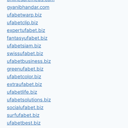
gyanibhandar.com
ufabetwarp.biz
ufabetclip.biz
expertufabet.biz
fantasyufabet.biz
ufabetsiam.biz
swissufabet.biz
ufabetbusiness.biz
greenufabet.biz
ufabetcolor.biz
extraufabet.biz
ufabetlife.biz
ufabetsolutions.biz
socialufabet.biz
surfufabet.biz
ufabetbest.biz