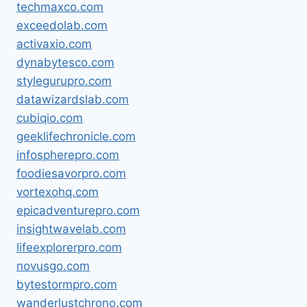
techmaxco.com
exceedolab.com
activaxio.com
dynabytesco.com
stylegurupro.com
datawizardslab.com
cubiqio.com
geeklifechronicle.com
infospherepro.com
foodiesavorpro.com
vortexohq.com
epicadventurepro.com
insightwavelab.com
lifeexplorerpro.com
novusgo.com
bytestormpro.com
wanderlustchrono.com