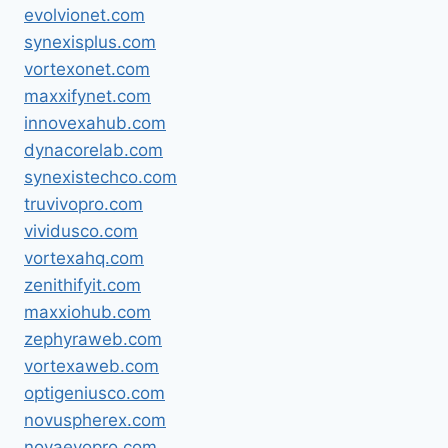
evolvionet.com
synexisplus.com
vortexonet.com
maxxifynet.com
innovexahub.com
dynacorelab.com
synexistechco.com
truvivopro.com
vividusco.com
vortexahq.com
zenithifyit.com
maxxiohub.com
zephyraweb.com
vortexaweb.com
optigeniusco.com
novuspherex.com
novaevopro.com