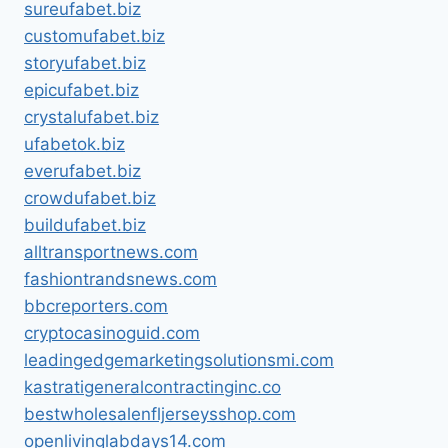
sureufabet.biz
customufabet.biz
storyufabet.biz
epicufabet.biz
crystalufabet.biz
ufabetok.biz
everufabet.biz
crowdufabet.biz
buildufabet.biz
alltransportnews.com
fashiontrandsnews.com
bbcreporters.com
cryptocasinoguid.com
leadingedgemarketingsolutionsmi.com
kastratigeneralcontractinginc.co
bestwholesalenfljerseysshop.com
openlivinglabdays14.com