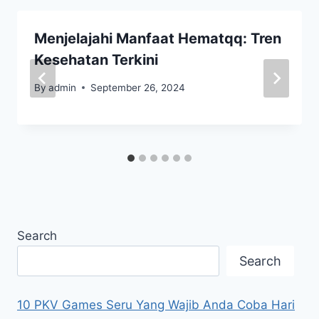
Menjelajahi Manfaat Hematqq: Tren
Kesehatan Terkini
By
admin
September 26, 2024
Search
Search
10 PKV Games Seru Yang Wajib Anda Coba Hari