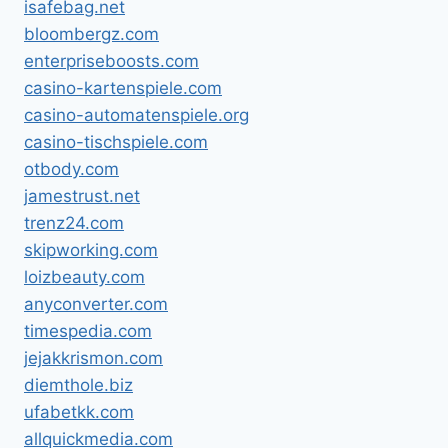
isafebag.net
bloombergz.com
enterpriseboosts.com
casino-kartenspiele.com
casino-automatenspiele.org
casino-tischspiele.com
otbody.com
jamestrust.net
trenz24.com
skipworking.com
loizbeauty.com
anyconverter.com
timespedia.com
jejakkrismon.com
diemthole.biz
ufabetkk.com
allquickmedia.com