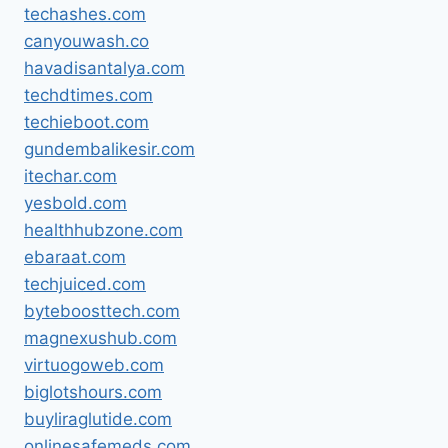
techashes.com
canyouwash.co
havadisantalya.com
techdtimes.com
techieboot.com
gundembalikesir.com
itechar.com
yesbold.com
healthhubzone.com
ebaraat.com
techjuiced.com
byteboosttech.com
magnexushub.com
virtuogoweb.com
biglotshours.com
buyliraglutide.com
onlinesafemeds.com