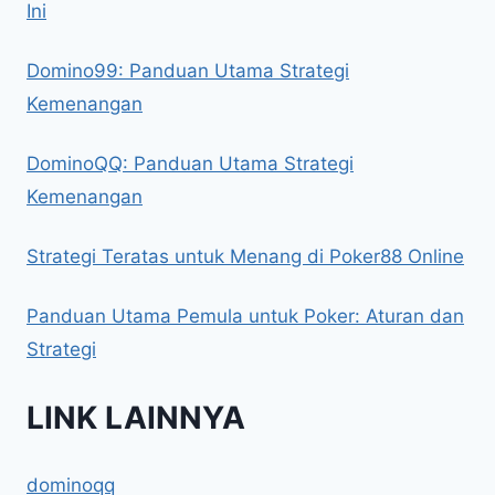
Ini
Domino99: Panduan Utama Strategi
Kemenangan
DominoQQ: Panduan Utama Strategi
Kemenangan
Strategi Teratas untuk Menang di Poker88 Online
Panduan Utama Pemula untuk Poker: Aturan dan
Strategi
LINK LAINNYA
dominoqq