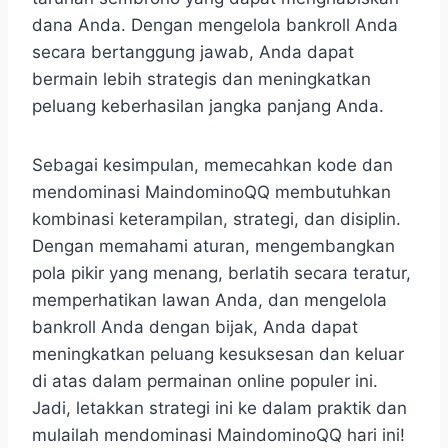
dana Anda. Dengan mengelola bankroll Anda
secara bertanggung jawab, Anda dapat
bermain lebih strategis dan meningkatkan
peluang keberhasilan jangka panjang Anda.
Sebagai kesimpulan, memecahkan kode dan
mendominasi MaindominoQQ membutuhkan
kombinasi keterampilan, strategi, dan disiplin.
Dengan memahami aturan, mengembangkan
pola pikir yang menang, berlatih secara teratur,
memperhatikan lawan Anda, dan mengelola
bankroll Anda dengan bijak, Anda dapat
meningkatkan peluang kesuksesan dan keluar
di atas dalam permainan online populer ini.
Jadi, letakkan strategi ini ke dalam praktik dan
mulailah mendominasi MaindominoQQ hari ini!