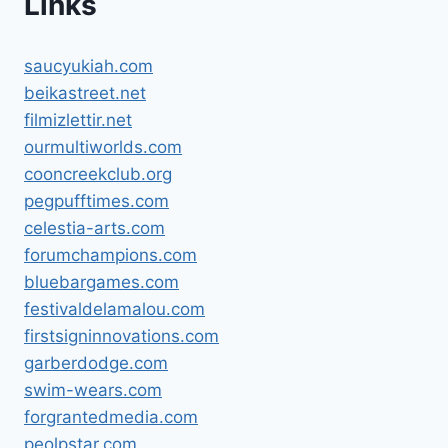
Links
saucyukiah.com
beikastreet.net
filmizlettir.net
ourmultiworlds.com
cooncreekclub.org
pegpufftimes.com
celestia-arts.com
forumchampions.com
bluebargames.com
festivaldelamalou.com
firstsigninnovations.com
garberdodge.com
swim-wears.com
forgrantedmedia.com
peolpstar.com