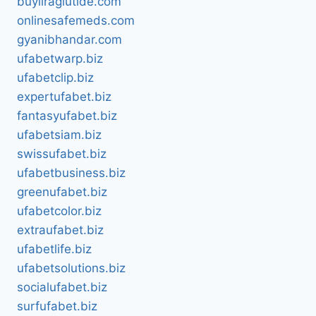
buyliraglutide.com
onlinesafemeds.com
gyanibhandar.com
ufabetwarp.biz
ufabetclip.biz
expertufabet.biz
fantasyufabet.biz
ufabetsiam.biz
swissufabet.biz
ufabetbusiness.biz
greenufabet.biz
ufabetcolor.biz
extraufabet.biz
ufabetlife.biz
ufabetsolutions.biz
socialufabet.biz
surfufabet.biz