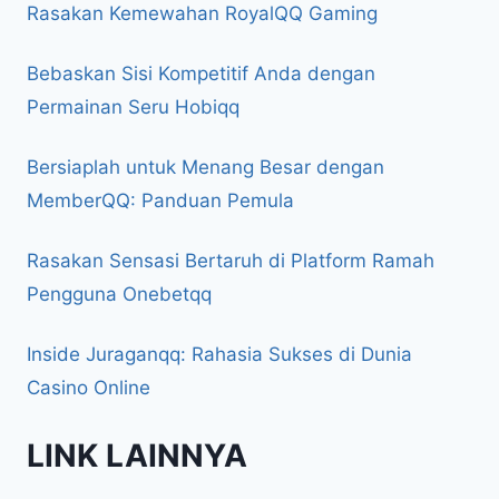
Rasakan Kemewahan RoyalQQ Gaming
Bebaskan Sisi Kompetitif Anda dengan
Permainan Seru Hobiqq
Bersiaplah untuk Menang Besar dengan
MemberQQ: Panduan Pemula
Rasakan Sensasi Bertaruh di Platform Ramah
Pengguna Onebetqq
Inside Juraganqq: Rahasia Sukses di Dunia
Casino Online
LINK LAINNYA