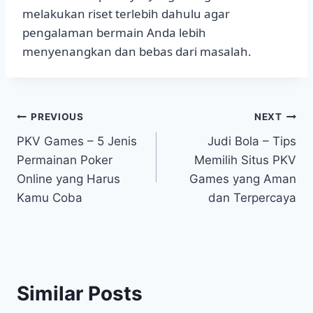
melakukan riset terlebih dahulu agar
pengalaman bermain Anda lebih
menyenangkan dan bebas dari masalah.
Post
PREVIOUS
NEXT
PKV Games – 5 Jenis
Judi Bola – Tips
navigation
Permainan Poker
Memilih Situs PKV
Online yang Harus
Games yang Aman
Kamu Coba
dan Terpercaya
Similar Posts