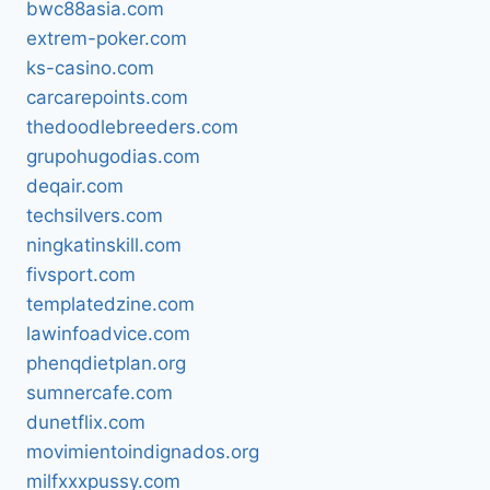
bwc88asia.com
extrem-poker.com
ks-casino.com
carcarepoints.com
thedoodlebreeders.com
grupohugodias.com
deqair.com
techsilvers.com
ningkatinskill.com
fivsport.com
templatedzine.com
lawinfoadvice.com
phenqdietplan.org
sumnercafe.com
dunetflix.com
movimientoindignados.org
milfxxxpussy.com