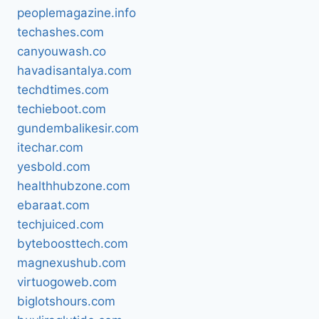
peoplemagazine.info
techashes.com
canyouwash.co
havadisantalya.com
techdtimes.com
techieboot.com
gundembalikesir.com
itechar.com
yesbold.com
healthhubzone.com
ebaraat.com
techjuiced.com
byteboosttech.com
magnexushub.com
virtuogoweb.com
biglotshours.com