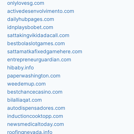
onlylovesg.com
activedesenvolvimento.com
dailyhubpages.com
idnplaysbobet.com
sattakingvikidadacall.com
bestbolaslotgames.com
sattamatkafixedgamehere.com
entrepreneurguardian.com
hibaby.info
paperwashington.com
weedemup.com
bestchancecasino.com
bilalliaqat.com
autodispensadores.com
inductioncooktopp.com
newsmedicaltoday.com
roofingnevada.info