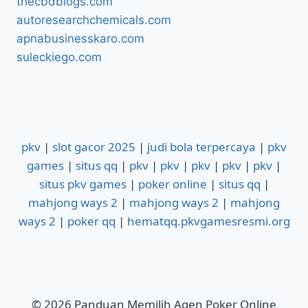
thecbdblogs.com
autoresearchchemicals.com
apnabusinesskaro.com
suleckiego.com
pkv
|
slot gacor 2025
|
judi bola terpercaya
|
pkv
games
|
situs qq
|
pkv
|
pkv
|
pkv
|
pkv
|
pkv
|
situs pkv games
|
poker online
|
situs qq
|
mahjong ways 2
|
mahjong ways 2
|
mahjong
ways 2
|
poker qq
|
hematqq.pkvgamesresmi.org
© 2026 Panduan Memilih Agen Poker Online