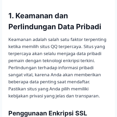
1. Keamanan dan
Perlindungan Data Pribadi
Keamanan adalah salah satu faktor terpenting
ketika memilih situs QQ terpercaya. Situs yang
terpercaya akan selalu menjaga data pribadi
pemain dengan teknologi enkripsi terkini.
Perlindungan terhadap informasi pribadi
sangat vital, karena Anda akan memberikan
beberapa data penting saat mendaftar.
Pastikan situs yang Anda pilih memiliki
kebijakan privasi yang jelas dan transparan.
Penggunaan Enkripsi SSL