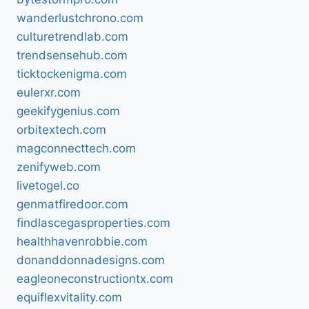
wanderlustchrono.com
culturetrendlab.com
trendsensehub.com
ticktockenigma.com
eulerxr.com
geekifygenius.com
orbitextech.com
magconnecttech.com
zenifyweb.com
livetogel.co
genmatfiredoor.com
findlascegasproperties.com
healthhavenrobbie.com
donanddonnadesigns.com
eagleoneconstructiontx.com
equiflexvitality.com