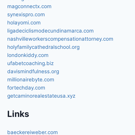
magconnectx.com
synexispro.com
holayomi.com
ligadeciclismodecundinamarca.com
nashvilleworkerscompensationattorney.com
holyfamilycathedralschool.org
londonkiddy.com
ufabetcoaching.biz
davismindfulness.org
millionairebyte.com
fortechday.com
getcaminorealestateusa.xyz
Links
baeckereiweber.com