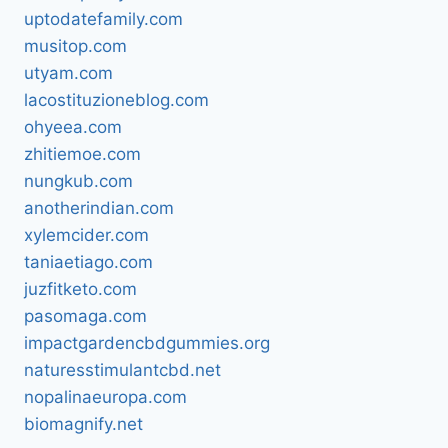
uptodatefamily.com
musitop.com
utyam.com
lacostituzioneblog.com
ohyeea.com
zhitiemoe.com
nungkub.com
anotherindian.com
xylemcider.com
taniaetiago.com
juzfitketo.com
pasomaga.com
impactgardencbdgummies.org
naturesstimulantcbd.net
nopalinaeuropa.com
biomagnify.net