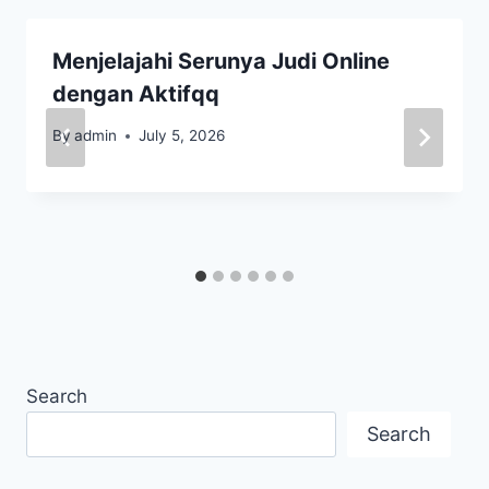
Menjelajahi Serunya Judi Online
dengan Aktifqq
By
admin
July 5, 2026
Search
Search