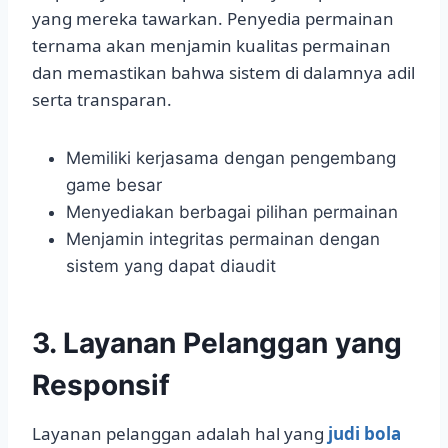
yang mereka tawarkan. Penyedia permainan
ternama akan menjamin kualitas permainan
dan memastikan bahwa sistem di dalamnya adil
serta transparan.
Memiliki kerjasama dengan pengembang
game besar
Menyediakan berbagai pilihan permainan
Menjamin integritas permainan dengan
sistem yang dapat diaudit
3. Layanan Pelanggan yang
Responsif
Layanan pelanggan adalah hal yang
judi bola