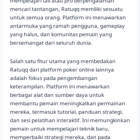
mempelajari tali atau pro berpengalaman
mencari tantangan, Ratuqq memiliki sesuatu
untuk semua orang. Platform ini menawarkan
antarmuka yang ramah pengguna, gameplay
yang halus, dan komunitas pemain yang
bersemangat dari seluruh dunia.
Salah satu fitur utama yang membedakan
Ratuqq dari platform poker online lainnya
adalah fokus pada pengembangan
keterampilan. Platform ini menawarkan
berbagai alat dan sumber daya untuk
membantu pemain meningkatkan permainan
mereka, termasuk tutorial, panduan strategi,
dan sesi pelatihan interaktif. Ini memungkinkan
pemain untuk mempelajari teknik baru,
memperbaiki strategi mereka, dan pada