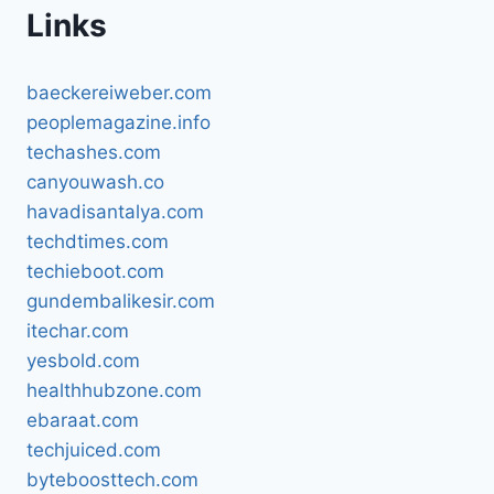
Links
baeckereiweber.com
peoplemagazine.info
techashes.com
canyouwash.co
havadisantalya.com
techdtimes.com
techieboot.com
gundembalikesir.com
itechar.com
yesbold.com
healthhubzone.com
ebaraat.com
techjuiced.com
byteboosttech.com