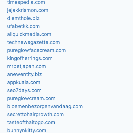
timespedia.com
jejakkrismon.com
diemthole.biz
ufabetkk.com
allquickmedia.com
technewsgazette.com
pureglowfacecream.com
kingofherrings.com
mrbetjapan.com
anewentity.biz
appkuala.com
seo7days.com
pureglowcream.com
bloemenbezorgenvandaag.com
secrettohairgrowth.com
tasteofthaitogo.com
bunnynkitty.com