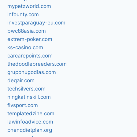
mypetzworld.com
infounty.com
investparaguay-eu.com
bwc88asia.com
extrem-poker.com
ks-casino.com
carcarepoints.com
thedoodlebreeders.com
grupohugodias.com
deqair.com
techsilvers.com
ningkatinskill.com
fivsport.com
templatedzine.com
lawinfoadvice.com
phenqdietplan.org