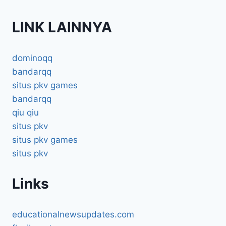
LINK LAINNYA
dominoqq
bandarqq
situs pkv games
bandarqq
qiu qiu
situs pkv
situs pkv games
situs pkv
Links
educationalnewsupdates.com