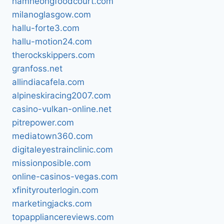
namheongfoodcourt.com
milanoglasgow.com
hallu-forte3.com
hallu-motion24.com
therockskippers.com
granfoss.net
allindiacafela.com
alpineskiracing2007.com
casino-vulkan-online.net
pitrepower.com
mediatown360.com
digitaleyestrainclinic.com
missionposible.com
online-casinos-vegas.com
xfinityrouterlogin.com
marketingjacks.com
topappliancereviews.com