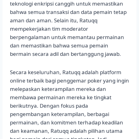
teknologi enkripsi canggih untuk memastikan
bahwa semua transaksi dan data pemain tetap
aman dan aman. Selain itu, Ratuqq
mempekerjakan tim moderator
berpengalaman untuk memantau permainan
dan memastikan bahwa semua pemain
bermain secara adil dan bertanggung jawab.
Secara keseluruhan, Ratuqq adalah platform
online terbaik bagi penggemar poker yang ingin
melepaskan keterampilan mereka dan
membawa permainan mereka ke tingkat
berikutnya. Dengan fokus pada
pengembangan keterampilan, berbagai
permainan, dan komitmen terhadap keadilan
dan keamanan, Ratuqq adalah pilihan utama