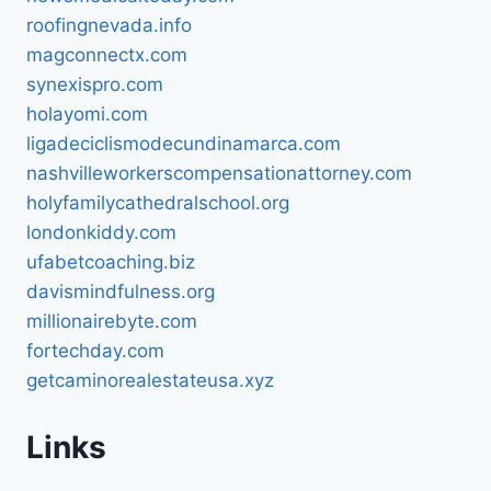
roofingnevada.info
magconnectx.com
synexispro.com
holayomi.com
ligadeciclismodecundinamarca.com
nashvilleworkerscompensationattorney.com
holyfamilycathedralschool.org
londonkiddy.com
ufabetcoaching.biz
davismindfulness.org
millionairebyte.com
fortechday.com
getcaminorealestateusa.xyz
Links