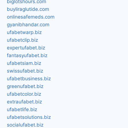
biglotshours.com
buyliraglutide.com
onlinesafemeds.com
gyanibhandar.com
ufabetwarp.biz
ufabetclip.biz
expertufabet.biz
fantasyufabet.biz
ufabetsiam.biz
swissufabet.biz
ufabetbusiness.biz
greenufabet.biz
ufabetcolor.biz
extraufabet.biz
ufabetlife.biz
ufabetsolutions.biz
socialufabet.biz