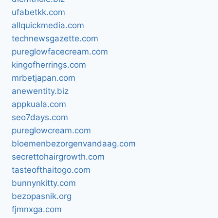
ufabetkk.com
allquickmedia.com
technewsgazette.com
pureglowfacecream.com
kingofherrings.com
mrbetjapan.com
anewentity.biz
appkuala.com
seo7days.com
pureglowcream.com
bloemenbezorgenvandaag.com
secrettohairgrowth.com
tasteofthaitogo.com
bunnynkitty.com
bezopasnik.org
fjmnxga.com