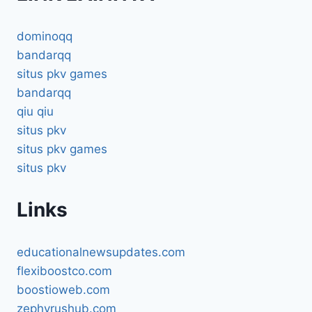
dominoqq
bandarqq
situs pkv games
bandarqq
qiu qiu
situs pkv
situs pkv games
situs pkv
Links
educationalnewsupdates.com
flexiboostco.com
boostioweb.com
zephyrushub.com