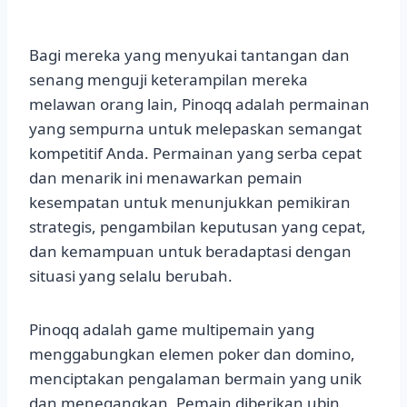
Bagi mereka yang menyukai tantangan dan
senang menguji keterampilan mereka
melawan orang lain, Pinoqq adalah permainan
yang sempurna untuk melepaskan semangat
kompetitif Anda. Permainan yang serba cepat
dan menarik ini menawarkan pemain
kesempatan untuk menunjukkan pemikiran
strategis, pengambilan keputusan yang cepat,
dan kemampuan untuk beradaptasi dengan
situasi yang selalu berubah.
Pinoqq adalah game multipemain yang
menggabungkan elemen poker dan domino,
menciptakan pengalaman bermain yang unik
dan menegangkan. Pemain diberikan ubin