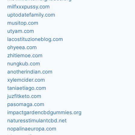
milfxxxpussy.com
uptodatefamily.com
musitop.com
utyam.com
lacostituzioneblog.com
ohyeea.com
zhitiemoe.com
nungkub.com
anotherindian.com
xylemcider.com
taniaetiago.com
juzfitketo.com
pasomaga.com
impactgardencbdgummies.org
naturesstimulantcbd.net
nopalinaeuropa.com