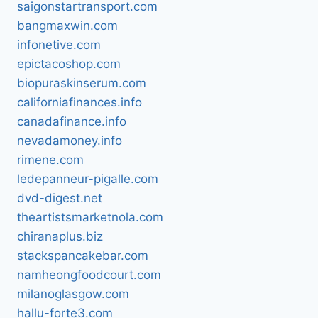
saigonstartransport.com
bangmaxwin.com
infonetive.com
epictacoshop.com
biopuraskinserum.com
californiafinances.info
canadafinance.info
nevadamoney.info
rimene.com
ledepanneur-pigalle.com
dvd-digest.net
theartistsmarketnola.com
chiranaplus.biz
stackspancakebar.com
namheongfoodcourt.com
milanoglasgow.com
hallu-forte3.com