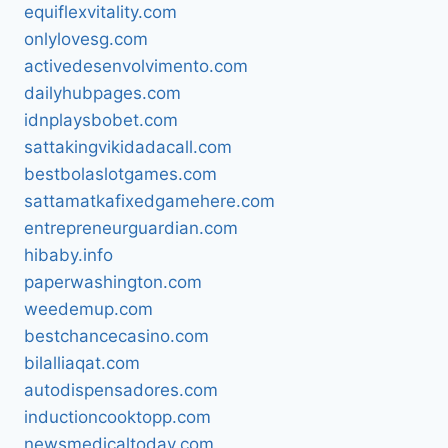
equiflexvitality.com
onlylovesg.com
activedesenvolvimento.com
dailyhubpages.com
idnplaysbobet.com
sattakingvikidadacall.com
bestbolaslotgames.com
sattamatkafixedgamehere.com
entrepreneurguardian.com
hibaby.info
paperwashington.com
weedemup.com
bestchancecasino.com
bilalliaqat.com
autodispensadores.com
inductioncooktopp.com
newsmedicaltoday.com