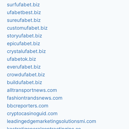
surfufabet.biz
ufabetbest.biz
sureufabet.biz
customufabet.biz
storyufabet.biz
epicufabet.biz
crystalufabet.biz
ufabetok.biz
everufabet.biz
crowdufabet.biz
buildufabet.biz
alltransportnews.com
fashiontrandsnews.com
bbcreporters.com
cryptocasinoguid.com
leadingedgemarketingsolutionsmi.com
kastratigeneralcontractinginc.co