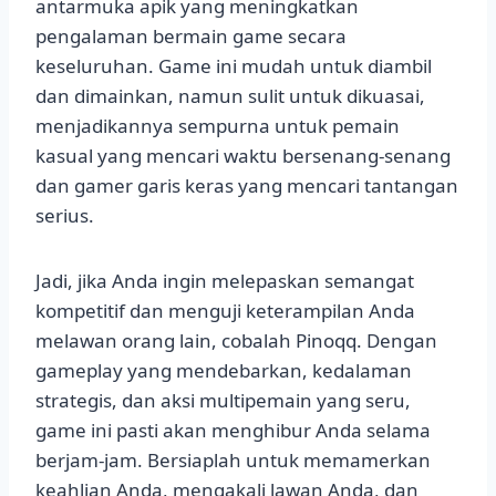
antarmuka apik yang meningkatkan
pengalaman bermain game secara
keseluruhan. Game ini mudah untuk diambil
dan dimainkan, namun sulit untuk dikuasai,
menjadikannya sempurna untuk pemain
kasual yang mencari waktu bersenang-senang
dan gamer garis keras yang mencari tantangan
serius.
Jadi, jika Anda ingin melepaskan semangat
kompetitif dan menguji keterampilan Anda
melawan orang lain, cobalah Pinoqq. Dengan
gameplay yang mendebarkan, kedalaman
strategis, dan aksi multipemain yang seru,
game ini pasti akan menghibur Anda selama
berjam-jam. Bersiaplah untuk memamerkan
keahlian Anda, mengakali lawan Anda, dan