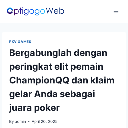
Skip
to
content
PKV GAMES
Bergabunglah dengan
peringkat elit pemain
ChampionQQ dan klaim
gelar Anda sebagai
juara poker
By
admin
April 20, 2025